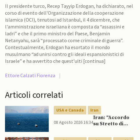
Il presidente turco, Recep Tayyip Erdogan, ha dichiarato, nel
corso di evento dell'Organizzazione della cooperazione
islamica (OCI), tenutosi ad Istanbul, il 4 dicembre, che
l'amministrazione israeliana è composta da “assassini e
ladri” e che il primo ministro del Paese, Benjamin
Netanyahu, sarà “processato come criminale di guerra”.
Contestualmente, Erdogan ha esortato il mondo
musulmano “ad unirsi contro gli ideali espansionistici di
Israele” e ha avvertito che quest’ulti [continua]
Ettore Calzati Fiorenza
|
Articoli correlati
USA e Canada
Iran
Iran: “Accordo
08 Agosto 2026 16:34
su Stretto di
Hormuz vicino,
ma non aprirà il