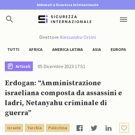
Abbonati a Sicurezza Internazionale
Direttore
Alessandro Orsini
TUTTI
AFRICA
AMERICA LATINA
ASIA
EUROPA
05 Dicembre 2023 17:51
Articoli
Erdogan: “Amministrazione
israeliana composta da assassini e
ladri, Netanyahu criminale di
guerra”
Israele
Turchia
Palestina