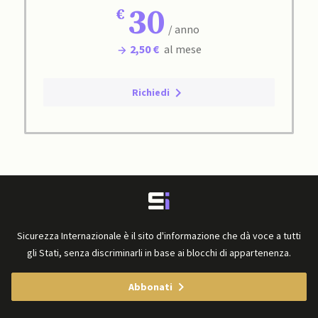
30
/ anno
2,50 €
al mese
Richiedi
Sicurezza Internazionale è il sito d'informazione che dà voce a tutti
gli Stati, senza discriminarli in base ai blocchi di appartenenza.
Abbonati