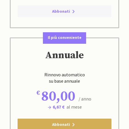
Abbonati
Il più conveniente
Annuale
Rinnovo automatico
su base annuale
80,00
/ anno
6,67 €
al mese
Abbonati