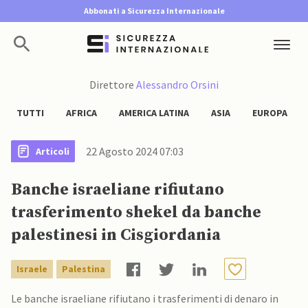
Abbonati a Sicurezza Internazionale
Direttore
Alessandro Orsini
TUTTI
AFRICA
AMERICA LATINA
ASIA
EUROPA
22 Agosto 2024 07:03
Articoli
Banche israeliane rifiutano
trasferimento shekel da banche
palestinesi in Cisgiordania
Israele
Palestina
Le banche israeliane rifiutano i trasferimenti di denaro in