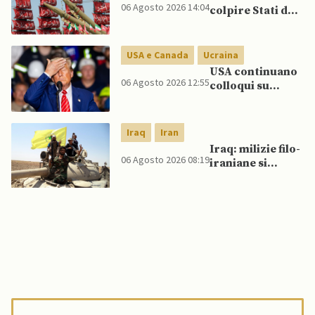
06 Agosto 2026 14:04
colpire Stati del
Golfo in caso di
nuovi raid USA
USA e Canada
Ucraina
USA continuano
06 Agosto 2026 12:55
colloqui su
programma
missilistico
Patriot in
Iraq
Iran
Ucraina,
Iraq: milizie filo-
nonostante
06 Agosto 2026 08:19
iraniane si
dubbi di Trump,
oppongono al
affermano fonti
disarmo mentre
si avvicina
scadenza di fine
settembre