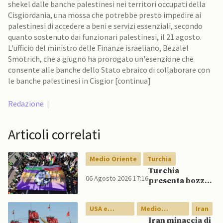
shekel dalle banche palestinesi nei territori occupati della
Cisgiordania, una mossa che potrebbe presto impedire ai
palestinesi di accedere a beni e servizi essenziali, secondo
quanto sostenuto dai funzionari palestinesi, il 21 agosto.
L'ufficio del ministro delle Finanze israeliano, Bezalel
Smotrich, che a giugno ha prorogato un'esenzione che
consente alle banche dello Stato ebraico di collaborare con
le banche palestinesi in Cisgior [continua]
Redazione
|
Articoli correlati
Medio Oriente
Turchia
Turchia
06 Agosto 2026 17:16
presenta bozza
di legge per
integrazione
USA e
Medio
Iran
milizie curde del
Canada
Oriente
PKK
Iran minaccia di