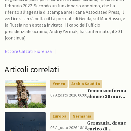
febbraio 2022. Secondo un funzionario anonimo, che ha
riferito all’agenzia di stampa americana Associated Press, il
vertice si terrà nella città portuale di Gedda, sul Mar Rosso, e
la Russia non è stata invitata. Il capo dell'ufficio
presidenziale ucraino, Andriy Yermak, ha confermato, il 30 l
[continua]
Ettore Calzati Fiorenza
|
Articoli correlati
Yemen
Arabia Saudita
Yemen conferma
07 Agosto 2026 06:00
almeno 30 morti
in raid Houthi
contro esercito
governativo
Europa
Germania
Germania, drone
06 Agosto 2026 18:18
carico di