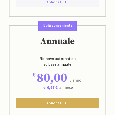
Abbonati
Il più conveniente
Annuale
Rinnovo automatico
su base annuale
80,00
/ anno
6,67 €
al mese
Abbonati