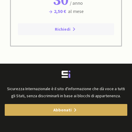
30
/ anno
2,50 €
al mese
Richiedi
Sicurezza Internazionale è il sito d'informazione che dà voce a tutti
gli Stati, senza discriminarli in base ai blocchi di appartenenza.
Abbonati