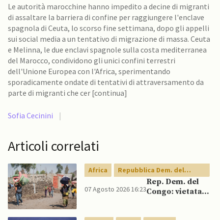
Le autorità marocchine hanno impedito a decine di migranti
di assaltare la barriera di confine per raggiungere l'enclave
spagnola di Ceuta, lo scorso fine settimana, dopo gli appelli
sui social media a un tentativo di migrazione di massa. Ceuta
e Melinna, le due enclavi spagnole sulla costa mediterranea
del Marocco, condividono gli unici confini terrestri
dell'Unione Europea con l'Africa, sperimentando
sporadicamente ondate di tentativi di attraversamento da
parte di migranti che cer [continua]
Sofia Cecinini
|
Articoli correlati
Africa
Repubblica Dem. del
Congo
Rep. Dem. del
07 Agosto 2026 16:23
Congo: vietata
esportazione di
concentrati di