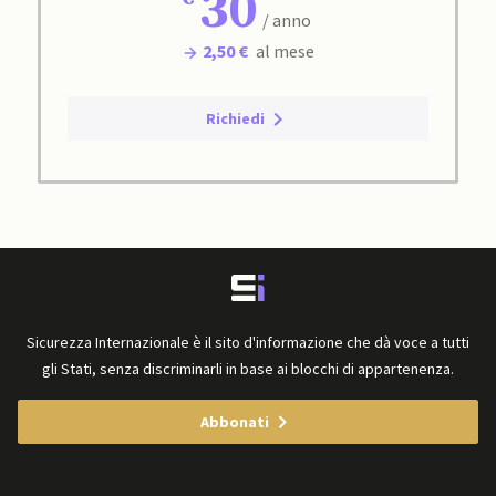
30
/ anno
2,50 €
al mese
Richiedi
Sicurezza Internazionale è il sito d'informazione che dà voce a tutti
gli Stati, senza discriminarli in base ai blocchi di appartenenza.
Abbonati