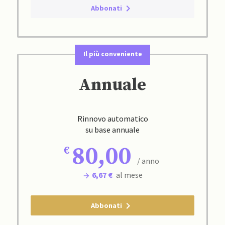
Abbonati
Il più conveniente
Annuale
Rinnovo automatico
su base annuale
80,00
/ anno
6,67 €
al mese
Abbonati