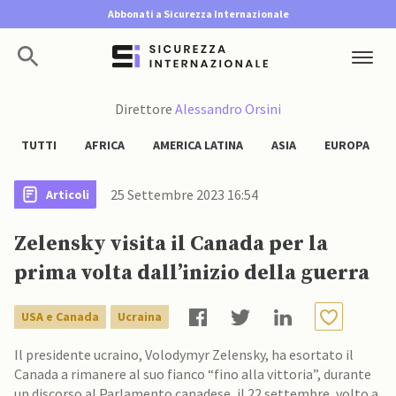
Abbonati a Sicurezza Internazionale
Direttore
Alessandro Orsini
TUTTI
AFRICA
AMERICA LATINA
ASIA
EUROPA
25 Settembre 2023 16:54
Articoli
Zelensky visita il Canada per la
prima volta dall’inizio della guerra
USA e Canada
Ucraina
Il presidente ucraino, Volodymyr Zelensky, ha esortato il
Canada a rimanere al suo fianco “fino alla vittoria”, durante
un discorso al Parlamento canadese, il 22 settembre, volto a