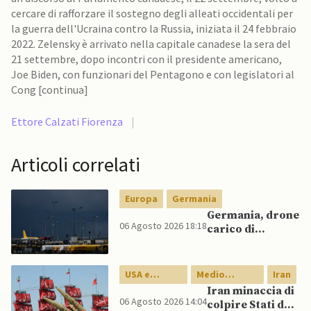
cercare di rafforzare il sostegno degli alleati occidentali per
la guerra dell'Ucraina contro la Russia, iniziata il 24 febbraio
2022. Zelensky è arrivato nella capitale canadese la sera del
21 settembre, dopo incontri con il presidente americano,
Joe Biden, con funzionari del Pentagono e con legislatori al
Cong [continua]
Ettore Calzati Fiorenza
|
Articoli correlati
Europa
Germania
Germania, drone
06 Agosto 2026 18:18
carico di
esplosivo a
Lipsia, ministro
Interno:
USA e
Medio
Iran
“Potrebbe
Canada
Oriente
Iran minaccia di
esserci dietro un
06 Agosto 2026 14:04
colpire Stati del