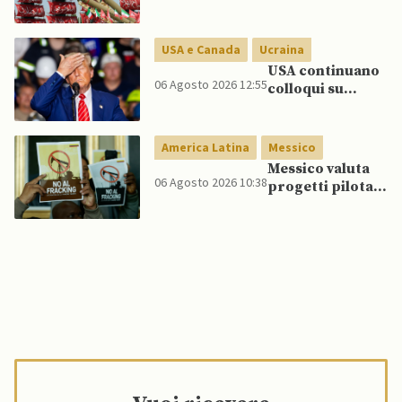
attore statale”
Golfo in caso di
nuovi raid USA
USA e Canada
Ucraina
USA continuano
06 Agosto 2026 12:55
colloqui su
programma
missilistico
Patriot in
America Latina
Messico
Ucraina,
Messico valuta
nonostante
06 Agosto 2026 10:38
progetti pilota
dubbi di Trump,
di fracking per
affermano fonti
incrementare
produzione di
gas, affermano
fonti