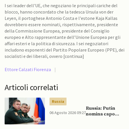
I sei leader dell'UE, che negoziano le principali cariche del
blocco, hanno concordato che la tedesca Ursula von der
Leyen, il portoghese Antonio Costa e l'estone Kaja Kallas
dovrebbero essere nominati, rispettivamente, presidente
della Commissione Europea, presidente del Consiglio
europeo e Alto rappresentante dell’Unione Europea per gli
affari esteri e la politica di sicurezza. I sei negoziatori
includono esponenti del Partito Popolare Europeo (PPE), dei
socialisti e dei liberali, ovvero [continua]
Ettore Calzati Fiorenza
|
Articoli correlati
Russia
Russia: Putin
06 Agosto 2026 09:27
nomina capo
delle nuove
forze russe di