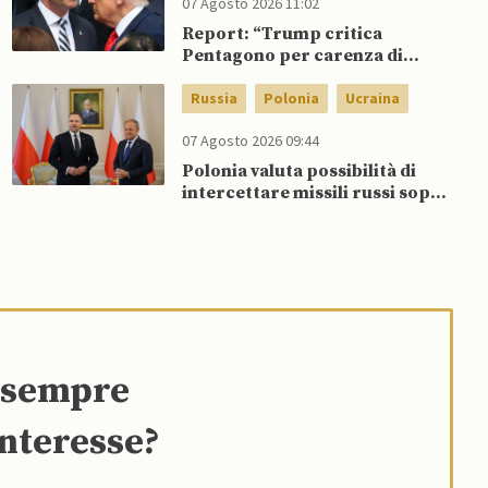
07 Agosto 2026 11:02
Report: “Trump critica
Pentagono per carenza di
munizioni in guerra con l’Iran”
Russia
Polonia
Ucraina
07 Agosto 2026 09:44
Polonia valuta possibilità di
intercettare missili russi sopra
Ucraina per proteggere spazio
aereo NATO
e sempre
interesse?