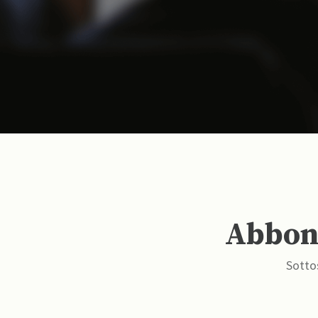
Abbona
Sottos