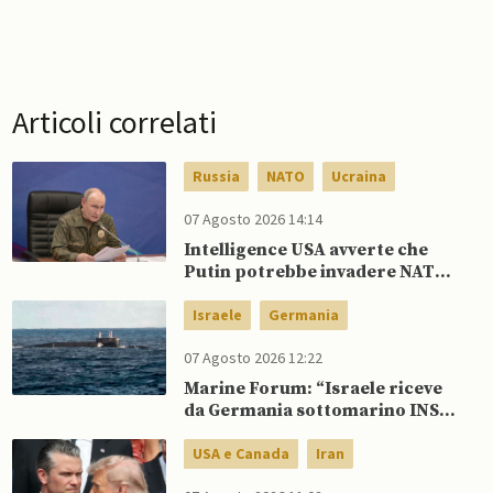
Articoli correlati
Russia
NATO
Ucraina
07 Agosto 2026 14:14
Intelligence USA avverte che
Putin potrebbe invadere NATO
mentre è ancora impegnato in
Ucraina
Israele
Germania
07 Agosto 2026 12:22
Marine Forum: “Israele riceve
da Germania sottomarino INS
Drakon dopo 14 anni”
USA e Canada
Iran