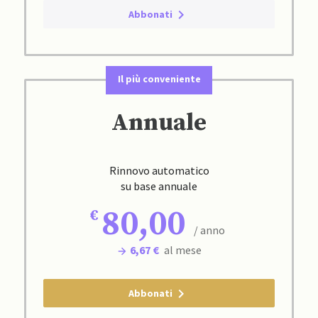
Abbonati
Il più conveniente
Annuale
Rinnovo automatico
su base annuale
80,00
/ anno
6,67 €
al mese
Abbonati