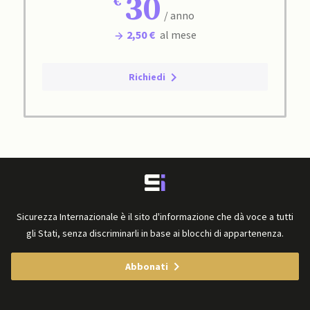
30
/ anno
2,50 €
al mese
Richiedi
Sicurezza Internazionale è il sito d'informazione che dà voce a tutti
gli Stati, senza discriminarli in base ai blocchi di appartenenza.
Abbonati