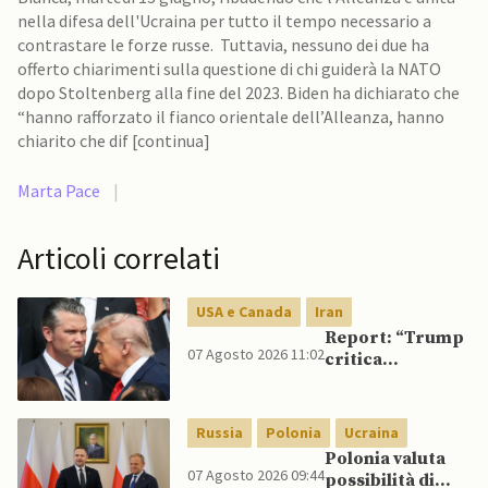
nella difesa dell'Ucraina per tutto il tempo necessario a
contrastare le forze russe. Tuttavia, nessuno dei due ha
offerto chiarimenti sulla questione di chi guiderà la NATO
dopo Stoltenberg alla fine del 2023. Biden ha dichiarato che
“hanno rafforzato il fianco orientale dell’Alleanza, hanno
chiarito che dif [continua]
Marta Pace
|
Articoli correlati
USA e Canada
Iran
Report: “Trump
07 Agosto 2026 11:02
critica
Pentagono per
carenza di
munizioni in
Russia
Polonia
Ucraina
guerra con
Polonia valuta
l’Iran”
07 Agosto 2026 09:44
possibilità di