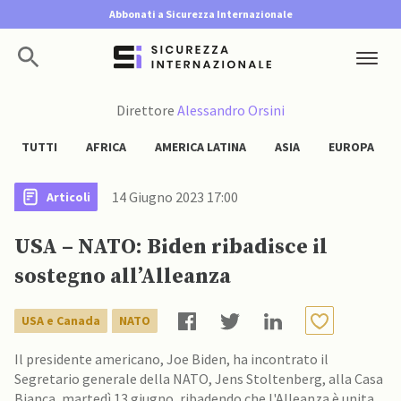
Abbonati a Sicurezza Internazionale
Direttore
Alessandro Orsini
TUTTI
AFRICA
AMERICA LATINA
ASIA
EUROPA
14 Giugno 2023 17:00
Articoli
USA – NATO: Biden ribadisce il
sostegno all’Alleanza
USA e Canada
NATO
Il presidente americano, Joe Biden, ha incontrato il
Segretario generale della NATO, Jens Stoltenberg, alla Casa
Bianca, martedì 13 giugno, ribadendo che l'Alleanza è unita