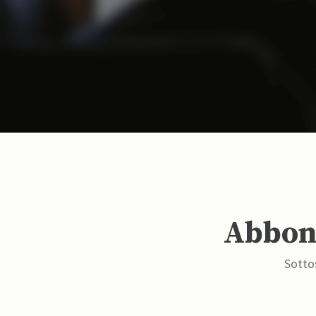
Abbona
Sottos