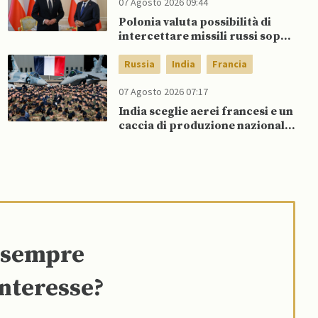
07 Agosto 2026 09:44
Polonia valuta possibilità di
intercettare missili russi sopra
Ucraina per proteggere spazio
aereo NATO
Russia
India
Francia
07 Agosto 2026 07:17
India sceglie aerei francesi e un
caccia di produzione nazionale,
rifiutando offerta di Su-57 da
parte di Putin
e sempre
interesse?