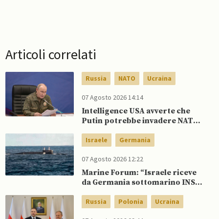
Articoli correlati
Russia
NATO
Ucraina
07 Agosto 2026 14:14
Intelligence USA avverte che
Putin potrebbe invadere NATO
mentre è ancora impegnato in
Ucraina
Israele
Germania
07 Agosto 2026 12:22
Marine Forum: “Israele riceve
da Germania sottomarino INS
Drakon dopo 14 anni”
Russia
Polonia
Ucraina