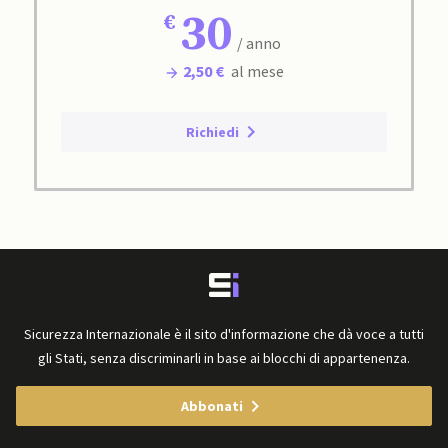
30
/ anno
2,50 €
al mese
Richiedi
Sicurezza Internazionale è il sito d'informazione che dà voce a tutti
gli Stati, senza discriminarli in base ai blocchi di appartenenza.
Abbonati