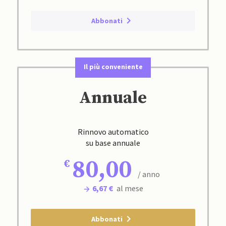
Abbonati
Il più conveniente
Annuale
Rinnovo automatico
su base annuale
80,00
/ anno
6,67 €
al mese
Abbonati