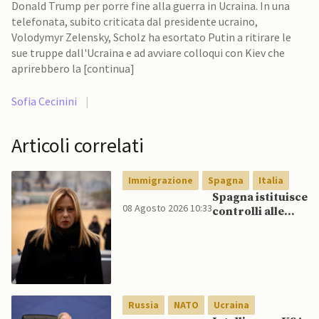
Donald Trump per porre fine alla guerra in Ucraina. In una
telefonata, subito criticata dal presidente ucraino,
Volodymyr Zelensky, Scholz ha esortato Putin a ritirare le
sue truppe dall'Ucraina e ad avviare colloqui con Kiev che
aprirebbero la [continua]
Sofia Cecinini
|
Articoli correlati
Immigrazione
Spagna
Italia
Spagna istituisce
08 Agosto 2026 10:33
controlli alle
frontiere per gli
italiani dopo che
Meloni si rifiuta
di eliminare
quelli per gli
spagnoli
Russia
NATO
Ucraina