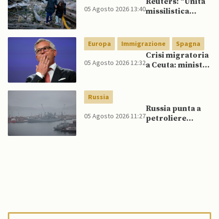
Reuters: “Unità
05 Agosto 2026 13:40
missilistica
nordcoreana si
sposta in Russia,
120 missili
Europa
Immigrazione
Spagna
balistici
Crisi migratoria
potrebbero
05 Agosto 2026 12:32
a Ceuta: ministri
presto colpire
UE, in
l’Ucraina”
un’inversione di
tendenza, si
Russia
schierano a
Russia punta a
sostegno della
05 Agosto 2026 11:27
petroliere
Spagna
artiche nel Mare
del Nord e ad
espansione
“flotta ombra”
per aggirare
sanzioni
occidentali