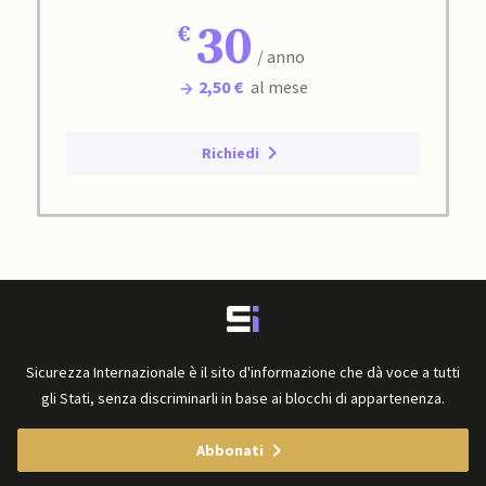
30
/ anno
2,50 €
al mese
Richiedi
Sicurezza Internazionale è il sito d'informazione che dà voce a tutti
gli Stati, senza discriminarli in base ai blocchi di appartenenza.
Abbonati