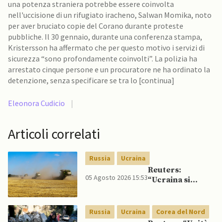
una potenza straniera potrebbe essere coinvolta
nell'uccisione di un rifugiato iracheno, Salwan Momika, noto
per aver bruciato copie del Corano durante proteste
pubbliche. Il 30 gennaio, durante una conferenza stampa,
Kristersson ha affermato che per questo motivo i servizi di
sicurezza “sono profondamente coinvolti”. La polizia ha
arrestato cinque persone e un procuratore ne ha ordinato la
detenzione, senza specificare se tra lo [continua]
Eleonora Cudicio
|
Articoli correlati
Russia
Ucraina
Reuters:
05 Agosto 2026 15:53
“Ucraina si
rivolge a rotte
alternative per
esportazione di
Russia
Ucraina
Corea del Nord
cereali”