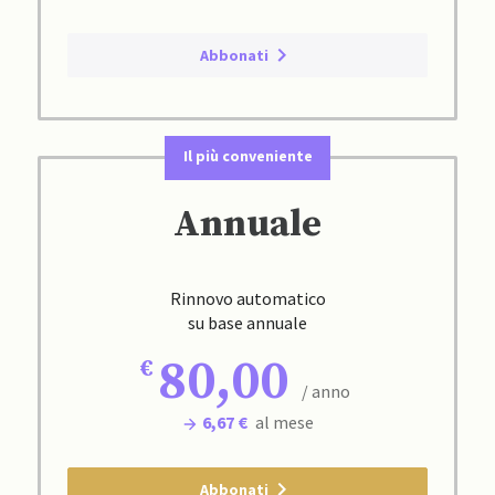
Abbonati
Il più conveniente
Annuale
Rinnovo automatico
su base annuale
80,00
/ anno
6,67 €
al mese
Abbonati