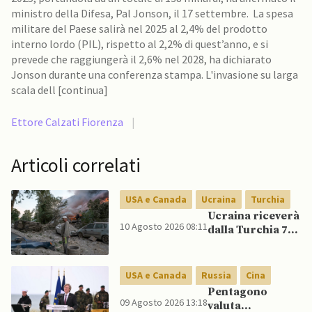
ministro della Difesa, Pal Jonson, il 17 settembre. La spesa
militare del Paese salirà nel 2025 al 2,4% del prodotto
interno lordo (PIL), rispetto al 2,2% di quest’anno, e si
prevede che raggiungerà il 2,6% nel 2028, ha dichiarato
Jonson durante una conferenza stampa. L'invasione su larga
scala dell [continua]
Ettore Calzati Fiorenza
|
Articoli correlati
USA e Canada
Ucraina
Turchia
Ucraina riceverà
10 Agosto 2026 08:11
dalla Turchia 70
missili ATACMS,
mentre USA
concordano
USA e Canada
Russia
Cina
consegne
Pentagono
mensili di
09 Agosto 2026 13:18
valuta