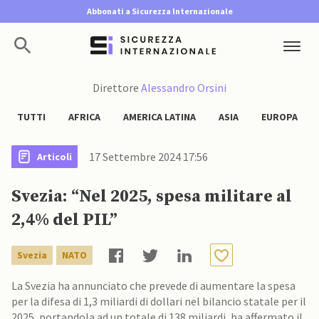
Abbonati a Sicurezza Internazionale
Direttore
Alessandro Orsini
TUTTI
AFRICA
AMERICA LATINA
ASIA
EUROPA
17 Settembre 2024 17:56
Articoli
Svezia: “Nel 2025, spesa militare al
2,4% del PIL”
Svezia
NATO
La Svezia ha annunciato che prevede di aumentare la spesa
per la difesa di 1,3 miliardi di dollari nel bilancio statale per il
2025, portandola ad un totale di 138 miliardi, ha affermato il