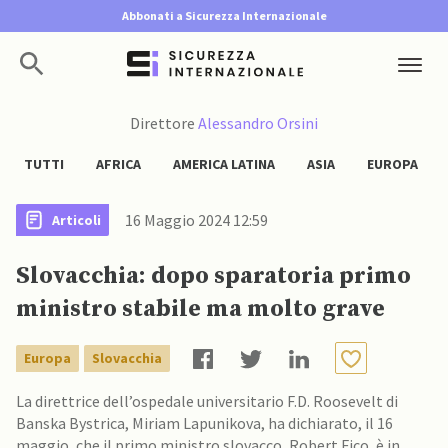
Abbonati a Sicurezza Internazionale
Direttore
Alessandro Orsini
TUTTI
AFRICA
AMERICA LATINA
ASIA
EUROPA
16 Maggio 2024 12:59
Articoli
Slovacchia: dopo sparatoria primo
ministro stabile ma molto grave
Europa
Slovacchia
La direttrice dell’ospedale universitario F.D. Roosevelt di
Banska Bystrica, Miriam Lapunikova, ha dichiarato, il 16
maggio, che il primo ministro slovacco, Robert Fico, è in