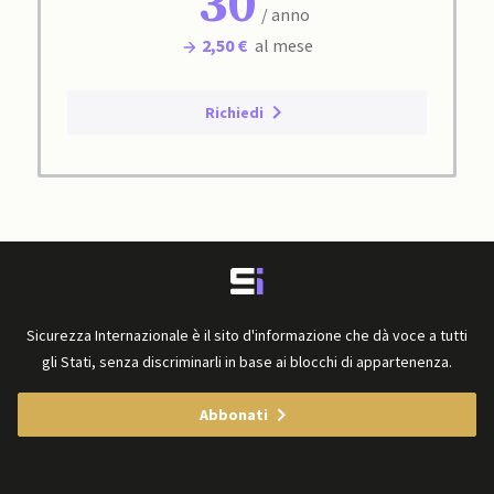
30
/ anno
2,50 €
al mese
Richiedi
Sicurezza Internazionale è il sito d'informazione che dà voce a tutti
gli Stati, senza discriminarli in base ai blocchi di appartenenza.
Abbonati