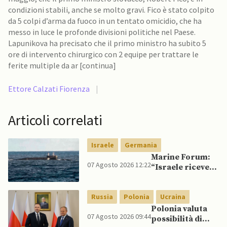
condizioni stabili, anche se molto gravi. Fico è stato colpito
da 5 colpi d’arma da fuoco in un tentato omicidio, che ha
messo in luce le profonde divisioni politiche nel Paese.
Lapunikova ha precisato che il primo ministro ha subito 5
ore di intervento chirurgico con 2 equipe per trattare le
ferite multiple da ar [continua]
Ettore Calzati Fiorenza
|
Articoli correlati
Israele
Germania
Marine Forum:
07 Agosto 2026 12:22
“Israele riceve
da Germania
sottomarino INS
Russia
Polonia
Ucraina
Drakon dopo 14
anni”
Polonia valuta
07 Agosto 2026 09:44
possibilità di