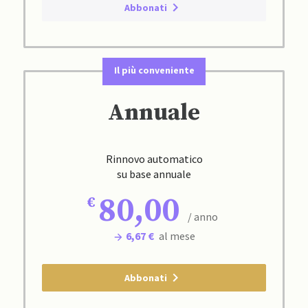
Abbonati
Il più conveniente
Annuale
Rinnovo automatico
su base annuale
80,00
/ anno
6,67 €
al mese
Abbonati