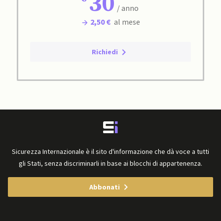
30
/ anno
2,50 €
al mese
Richiedi
Sicurezza Internazionale è il sito d'informazione che dà voce a tutti
gli Stati, senza discriminarli in base ai blocchi di appartenenza.
Abbonati