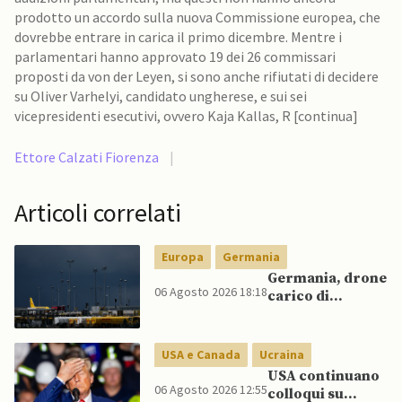
prodotto un accordo sulla nuova Commissione europea, che
dovrebbe entrare in carica il primo dicembre. Mentre i
parlamentari hanno approvato 19 dei 26 commissari
proposti da von der Leyen, si sono anche rifiutati di decidere
su Oliver Varhelyi, candidato ungherese, e sui sei
vicepresidenti esecutivi, ovvero Kaja Kallas, R [continua]
Ettore Calzati Fiorenza
|
Articoli correlati
Europa
Germania
Germania, drone
06 Agosto 2026 18:18
carico di
esplosivo a
Lipsia, ministro
Interno:
USA e Canada
Ucraina
“Potrebbe
USA continuano
esserci dietro un
06 Agosto 2026 12:55
colloqui su