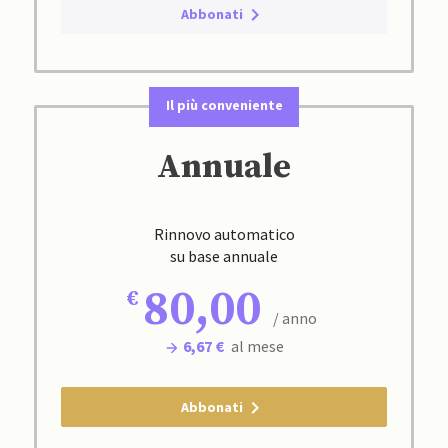
Abbonati
Il più conveniente
Annuale
Rinnovo automatico
su base annuale
80,00
/ anno
6,67 €
al mese
Abbonati