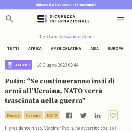
Abbonati a Sicurezza Internazionale
Direttore
Alessandro Orsini
TUTTI
AFRICA
AMERICA LATINA
ASIA
EUROPA
18 Giugno 2023 09:44
Articoli
Putin: “Se continueranno invii di
armi all’Ucraina, NATO verrà
trascinata nella guerra”
Russia
Ucraina
NATO
Il presidente russo, Vladimir Putin, ha avvertito che, se i