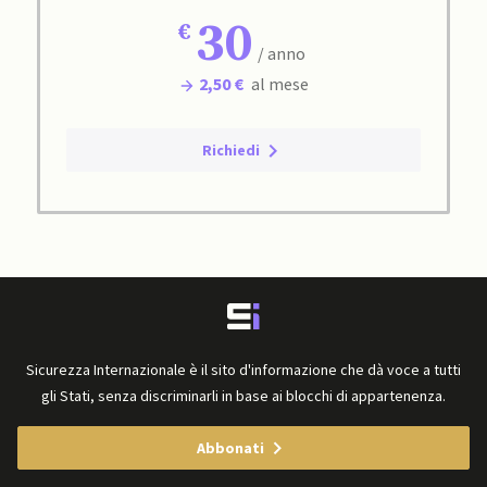
30
/ anno
2,50 €
al mese
Richiedi
Sicurezza Internazionale è il sito d'informazione che dà voce a tutti
gli Stati, senza discriminarli in base ai blocchi di appartenenza.
Abbonati