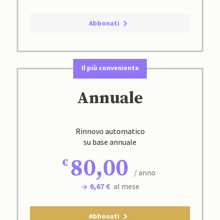
Abbonati
Il più conveniente
Annuale
Rinnovo automatico
su base annuale
80,00
/ anno
6,67 €
al mese
Abbonati