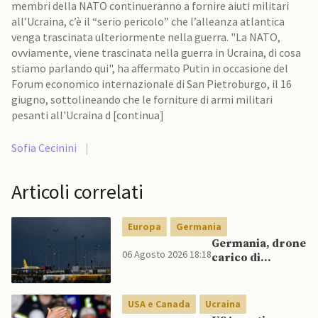
membri della NATO continueranno a fornire aiuti militari
all’Ucraina, c’è il “serio pericolo” che l’alleanza atlantica
venga trascinata ulteriormente nella guerra. "La NATO,
ovviamente, viene trascinata nella guerra in Ucraina, di cosa
stiamo parlando qui", ha affermato Putin in occasione del
Forum economico internazionale di San Pietroburgo, il 16
giugno, sottolineando che le forniture di armi militari
pesanti all'Ucraina d [continua]
Sofia Cecinini
|
Articoli correlati
Europa
Germania
Germania, drone
06 Agosto 2026 18:18
carico di
esplosivo a
Lipsia, ministro
Interno:
USA e Canada
Ucraina
“Potrebbe