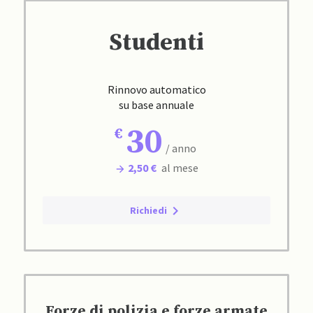
Studenti
Rinnovo automatico
su base annuale
30
/ anno
2,50 €
al mese
Richiedi
Forze di polizia e forze armate