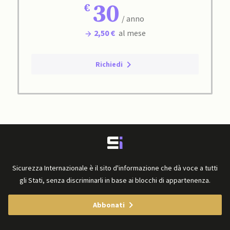
30
/ anno
2,50 €
al mese
Richiedi
Sicurezza Internazionale è il sito d'informazione che dà voce a tutti
gli Stati, senza discriminarli in base ai blocchi di appartenenza.
Abbonati