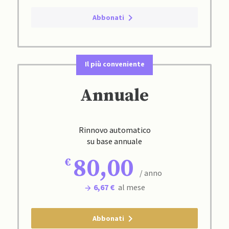
Abbonati
Il più conveniente
Annuale
Rinnovo automatico
su base annuale
80,00
/ anno
6,67 €
al mese
Abbonati