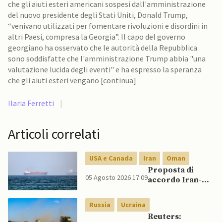
che gli aiuti esteri americani sospesi dall'amministrazione
del nuovo presidente degli Stati Uniti, Donald Trump,
“venivano utilizzati per fomentare rivoluzioni e disordini in
altri Paesi, compresa la Georgia”. Il capo del governo
georgiano ha osservato che le autorità della Repubblica
sono soddisfatte che l'amministrazione Trump abbia "una
valutazione lucida degli eventi" e ha espresso la speranza
che gli aiuti esteri vengano [continua]
Ilaria Ferretti
|
Articoli correlati
USA e Canada
Iran
Oman
Proposta di
05 Agosto 2026 17:09
accordo Iran-
Oman darebbe a
Teheran il
Russia
Ucraina
controllo del
Reuters:
traffico in