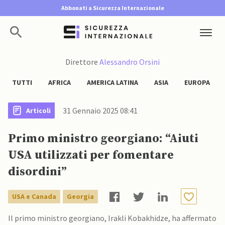
Abbonati a Sicurezza Internazionale
Direttore
Alessandro Orsini
TUTTI
AFRICA
AMERICA LATINA
ASIA
EUROPA
31 Gennaio 2025 08:41
Articoli
Primo ministro georgiano: “Aiuti
USA utilizzati per fomentare
disordini”
USA e Canada
Georgia
Il primo ministro georgiano, Irakli Kobakhidze, ha affermato