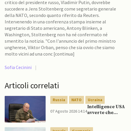
critico del presidente russo, Vladimir Putin, dovrebbe
succedere a Jens Stoltenberg come segretario generale
della NATO, secondo quanto riferito da Reuters.
Intervenendo in una conferenza stampa insieme al
segretario di Stato americano, Antony Blinken, a
Washington, Stoltenberg non ha né confermato né
smentito la notizia. "Con l'annuncio del primo ministro
ungherese, Viktor Orban, penso che sia ovvio che siamo
molto vicini ad una conc [continua]
Sofia Cecinini
|
Articoli correlati
Russia
NATO
Ucraina
Intelligence USA
07 Agosto 2026 14:14
avverte che
Putin potrebbe
invadere NATO
mentre è ancora
Israele
Germania