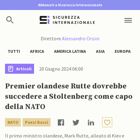
Abbonati a Sicurezza Internazionale
Direttore
Alessandro Orsini
TUTTI
AFRICA
AMERICA LATINA
ASIA
EUROPA
20 Giugno 2024 06:00
Articoli
Premier olandese Rutte dovrebbe
succedere a Stoltenberg come capo
della NATO
NATO
Paesi Bassi
Il primo ministro olandese, Mark Rutte, alleato di Kiev e