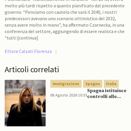
molto più tardi rispetto a quanto pianificato dal precedente
governo. “Pensiamo con cautela che sarà il 2040, i nostri
predecessori avevano uno scenario ottimistico del 2032,
senza avere molto in mano”, ha affermato Czarnecka, in una
conferenza del settore, aggiungendo di essere realista e che
“tutti [continua]
Ettore Calzati Fiorenza
|
Articoli correlati
Immigrazione
Spagna
Italia
Spagna istituisce
08 Agosto 2026 10:33
controlli alle
frontiere per gli
italiani dopo che
Meloni si rifiuta
di eliminare
quelli per gli