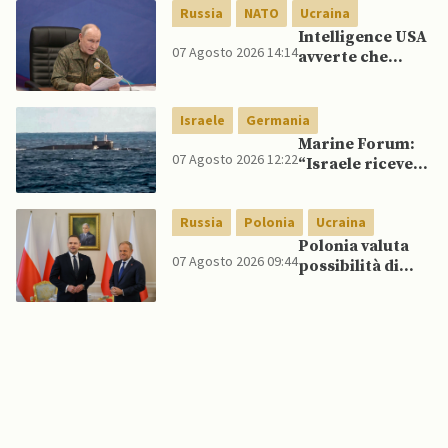
spagnoli
Russia
NATO
Ucraina
Intelligence USA
07 Agosto 2026 14:14
avverte che
Putin potrebbe
invadere NATO
mentre è ancora
Israele
Germania
impegnato in
Marine Forum:
Ucraina
07 Agosto 2026 12:22
“Israele riceve
da Germania
sottomarino INS
Russia
Polonia
Ucraina
Drakon dopo 14
anni”
Polonia valuta
07 Agosto 2026 09:44
possibilità di
intercettare
missili russi
sopra Ucraina
per proteggere
spazio aereo
NATO