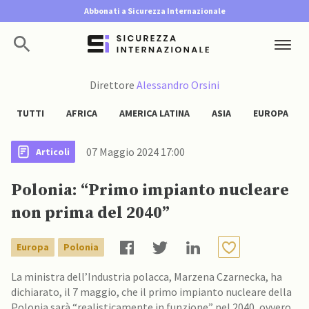
Abbonati a Sicurezza Internazionale
Direttore
Alessandro Orsini
TUTTI
AFRICA
AMERICA LATINA
ASIA
EUROPA
07 Maggio 2024 17:00
Articoli
Polonia: “Primo impianto nucleare
non prima del 2040”
Europa
Polonia
La ministra dell’Industria polacca, Marzena Czarnecka, ha
dichiarato, il 7 maggio, che il primo impianto nucleare della
Polonia sarà “realisticamente in funzione” nel 2040, ovvero