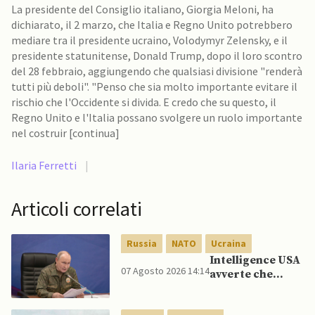
La presidente del Consiglio italiano, Giorgia Meloni, ha
dichiarato, il 2 marzo, che Italia e Regno Unito potrebbero
mediare tra il presidente ucraino, Volodymyr Zelensky, e il
presidente statunitense, Donald Trump, dopo il loro scontro
del 28 febbraio, aggiungendo che qualsiasi divisione "renderà
tutti più deboli". "Penso che sia molto importante evitare il
rischio che l'Occidente si divida. E credo che su questo, il
Regno Unito e l'Italia possano svolgere un ruolo importante
nel costruir [continua]
Ilaria Ferretti
|
Articoli correlati
Russia
NATO
Ucraina
Intelligence USA
07 Agosto 2026 14:14
avverte che
Putin potrebbe
invadere NATO