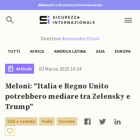
Abbonati a Sicurezza Internazionale
Direttore
Alessandro Orsini
TUTTI
AFRICA
AMERICA LATINA
ASIA
EUROPA
03 Marzo 2025 10:24
Articoli
Meloni: “Italia e Regno Unito
potrebbero mediare tra Zelensky e
Trump”
USA e Canada
Italia
Ucraina