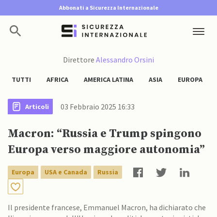
Abbonati a Sicurezza Internazionale
Direttore
Alessandro Orsini
TUTTI
AFRICA
AMERICA LATINA
ASIA
EUROPA
03 Febbraio 2025 16:33
Articoli
Macron: “Russia e Trump spingono
Europa verso maggiore autonomia”
Europa
USA e Canada
Russia
Il presidente francese, Emmanuel Macron, ha dichiarato che