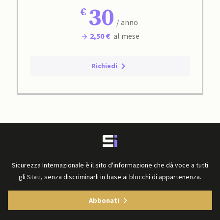
30
/ anno
2,50 €
al mese
Richiedi
Sicurezza Internazionale è il sito d'informazione che dà voce a tutti
gli Stati, senza discriminarli in base ai blocchi di appartenenza.
Abbonati