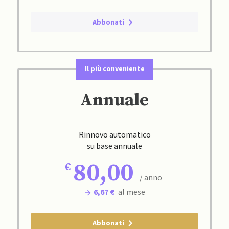
Abbonati
Il più conveniente
Annuale
Rinnovo automatico
su base annuale
80,00
/ anno
6,67 €
al mese
Abbonati