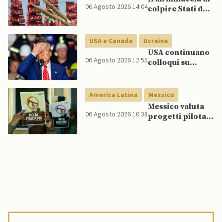
esserci dietro un
06 Agosto 2026 14:04
colpire Stati del
attore statale”
Golfo in caso di
nuovi raid USA
USA e Canada
Ucraina
USA continuano
06 Agosto 2026 12:55
colloqui su
programma
missilistico
Patriot in
America Latina
Messico
Ucraina,
Messico valuta
nonostante
06 Agosto 2026 10:38
progetti pilota
dubbi di Trump,
di fracking per
affermano fonti
incrementare
produzione di
gas, affermano
fonti