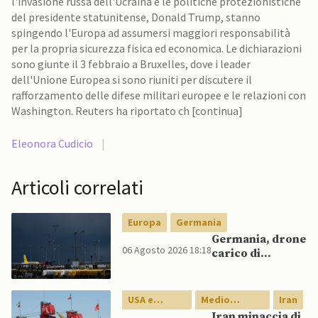
l'invasione russa dell'Ucraina e le politiche protezionistiche
del presidente statunitense, Donald Trump, stanno
spingendo l'Europa ad assumersi maggiori responsabilità
per la propria sicurezza fisica ed economica. Le dichiarazioni
sono giunte il 3 febbraio a Bruxelles, dove i leader
dell'Unione Europea si sono riuniti per discutere il
rafforzamento delle difese militari europee e le relazioni con
Washington. Reuters ha riportato ch [continua]
Eleonora Cudicio
|
Articoli correlati
Europa
Germania
Germania, drone
06 Agosto 2026 18:18
carico di
esplosivo a
Lipsia, ministro
Interno:
USA e
Medio
Iran
“Potrebbe
Canada
Oriente
Iran minaccia di