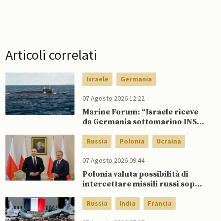
Articoli correlati
Israele
Germania
07 Agosto 2026 12:22
Marine Forum: “Israele riceve
da Germania sottomarino INS
Drakon dopo 14 anni”
Russia
Polonia
Ucraina
07 Agosto 2026 09:44
Polonia valuta possibilità di
intercettare missili russi sopra
Ucraina per proteggere spazio
aereo NATO
Russia
India
Francia