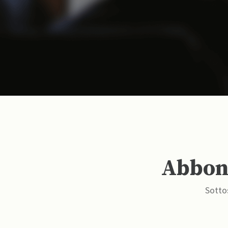
Abbona
Sottos