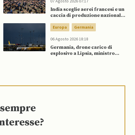
07 Agosto 2026 07:17
India sceglie aerei francesi e un
caccia di produzione nazionale,
rifiutando offerta di Su-57 da
parte di Putin
Europa
Germania
06 Agosto 2026 18:18
Germania, drone carico di
esplosivo a Lipsia, ministro
Interno: “Potrebbe esserci
dietro un attore statale”
e sempre
interesse?