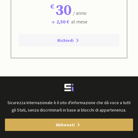
30
/ anno
2,50 €
al mese
Richiedi
Sicurezza Internazionale è il sito d'informazione che dà voce a tutti
gli Stati, senza discriminarli in base ai blocchi di appartenenza.
Abbonati