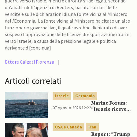
guerra verso Israele, mentre affronta sfide legali, secondo
un’analisi dell’agenzia di Reuters, basata sui dati delle
vendite e sulle dichiarazioni di una fonte vicina al Ministero
dell'Economia. La fonte vicina al Ministero ha citato un alto
funzionario governativo, il quale avrebbe dichiarato di aver
sospeso l'approvazione delle licenze di esportazione di armi
verso Israele, a causa della pressione legale e politica
derivante d [continua]
Ettore Calzati Fiorenza
|
Articoli correlati
Israele
Germania
Marine Forum:
07 Agosto 2026 12:22
“Israele riceve
da Germania
sottomarino INS
USA e Canada
Iran
Drakon dopo 14
anni”
Report: “Trump