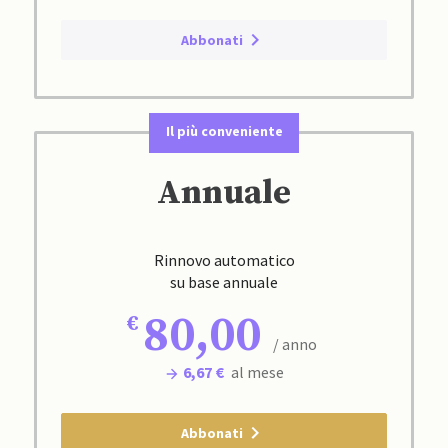
Abbonati
Il più conveniente
Annuale
Rinnovo automatico
su base annuale
80,00
/ anno
6,67 €
al mese
Abbonati