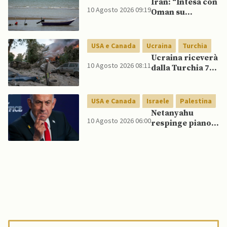
Iran: “Intesa con
Espriella
10 Agosto 2026 09:19
Oman su
Hormuz è in fasi
finali ma restano
condizioni per
USA e Canada
Ucraina
Turchia
USA”
Ucraina riceverà
10 Agosto 2026 08:11
dalla Turchia 70
missili ATACMS,
mentre USA
concordano
USA e Canada
Israele
Palestina
consegne
Netanyahu
mensili di
10 Agosto 2026 06:00
respinge piano
Patriot
di pace di Trump
per Gaza:
“Nessun ritiro
finché Hamas
non si
disarmerà”