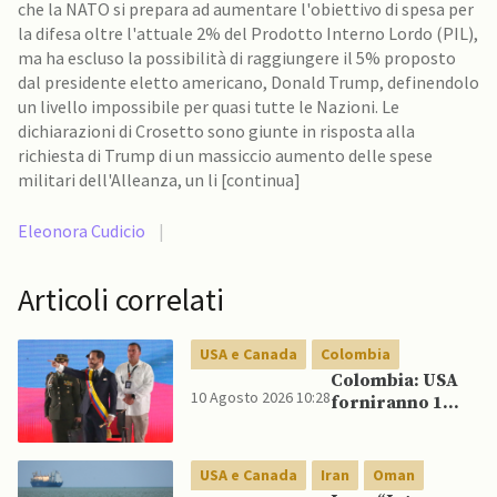
che la NATO si prepara ad aumentare l'obiettivo di spesa per
la difesa oltre l'attuale 2% del Prodotto Interno Lordo (PIL),
ma ha escluso la possibilità di raggiungere il 5% proposto
dal presidente eletto americano, Donald Trump, definendolo
un livello impossibile per quasi tutte le Nazioni. Le
dichiarazioni di Crosetto sono giunte in risposta alla
richiesta di Trump di un massiccio aumento delle spese
militari dell'Alleanza, un li [continua]
Eleonora Cudicio
|
Articoli correlati
USA e Canada
Colombia
Colombia: USA
10 Agosto 2026 10:28
forniranno 1
miliardo di
dollari in aiuti
per la sicurezza
USA e Canada
Iran
Oman
al governo De La