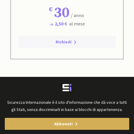
30
/ anno
2,50 €
al mese
Richiedi
Sicurezza Internazionale è il sito d'informazione che dà voce a tutti
gli Stati, senza discriminarli in base ai blocchi di appartenenza.
Abbonati