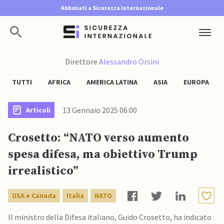
Abbonati a Sicurezza Internazionale
Direttore
Alessandro Orsini
TUTTI
AFRICA
AMERICA LATINA
ASIA
EUROPA
13 Gennaio 2025 06:00
Articoli
Crosetto: “NATO verso aumento
spesa difesa, ma obiettivo Trump
irrealistico”
USA e Canada
Italia
NATO
Il ministro della Difesa italiano, Guido Crosetto, ha indicato