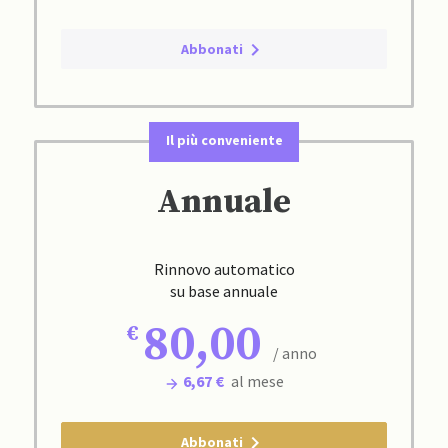
Abbonati
Il più conveniente
Annuale
Rinnovo automatico
su base annuale
80,00
/ anno
6,67 €
al mese
Abbonati