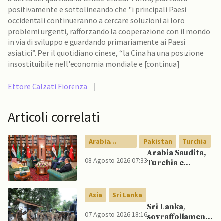
positivamente e sottolineando che "i principali Paesi
occidentali continueranno a cercare soluzioni ai loro
problemi urgenti, rafforzando la cooperazione con il mondo
in via di sviluppo e guardando primariamente ai Paesi
asiatici”. Per il quotidiano cinese, “la Cina ha una posizione
insostituibile nell'economia mondiale e [continua]
Ettore Calzati Fiorenza
|
Articoli correlati
Arabia
Pakistan
Turchia
Saudita
Arabia Saudita,
08 Agosto 2026 07:33
Turchia e
Pakistan firmano
patto di difesa
reciproca
Asia
Sri Lanka
Sri Lanka,
07 Agosto 2026 18:16
sovraffollamento