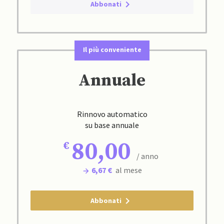
Abbonati
Il più conveniente
Annuale
Rinnovo automatico
su base annuale
80,00
/ anno
6,67 €
al mese
Abbonati