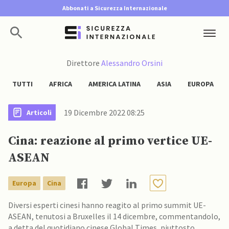
Abbonati a Sicurezza Internazionale
Direttore
Alessandro Orsini
TUTTI
AFRICA
AMERICA LATINA
ASIA
EUROPA
19 Dicembre 2022 08:25
Articoli
Cina: reazione al primo vertice UE-
ASEAN
Europa
Cina
Diversi esperti cinesi hanno reagito al primo summit UE-
ASEAN, tenutosi a Bruxelles il 14 dicembre, commentandolo,
a detta del quotidiano cinese Global Times, piuttosto