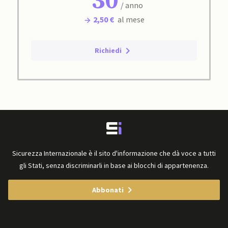
30
/ anno
2,50 €
al mese
Richiedi
Sicurezza Internazionale è il sito d'informazione che dà voce a tutti
gli Stati, senza discriminarli in base ai blocchi di appartenenza.
Abbonati