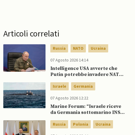
Articoli correlati
Russia
NATO
Ucraina
07 Agosto 2026 14:14
Intelligence USA avverte che
Putin potrebbe invadere NATO
mentre è ancora impegnato in
Ucraina
Israele
Germania
07 Agosto 2026 12:22
Marine Forum: “Israele riceve
da Germania sottomarino INS
Drakon dopo 14 anni”
Russia
Polonia
Ucraina