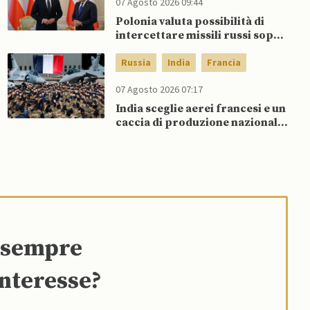
07 Agosto 2026 09:44
Polonia valuta possibilità di
intercettare missili russi sopra
Ucraina per proteggere spazio
aereo NATO
Russia
India
Francia
07 Agosto 2026 07:17
India sceglie aerei francesi e un
caccia di produzione nazionale,
rifiutando offerta di Su-57 da
parte di Putin
e sempre
interesse?