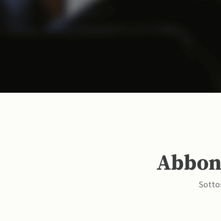
Abbona
Sottos