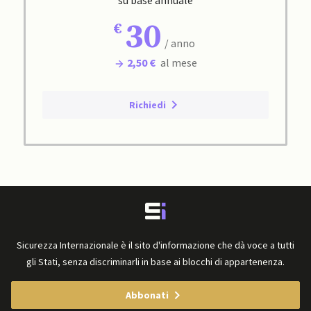
30
/ anno
2,50 €
al mese
Richiedi
Sicurezza Internazionale è il sito d'informazione che dà voce a tutti
gli Stati, senza discriminarli in base ai blocchi di appartenenza.
Abbonati