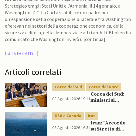
Strategico tra gli Stati Uniti e l'Armenia, il 14 gennaio, a
Washington, D.C. La Carta stabilisce un quadro per
un'espansione della cooperazione bilaterale tra Washington
e Yerevan nei settori della cooperazione economica, della
sicurezza e difesa, della democrazia e altri ambiti. Blinken ha
comunicato che Washington invierà u [continua]
Ilaria Ferretti
|
Articoli correlati
Corea del Sud
Corea del Nord
Corea del Sud:
08 Agosto 2026 19:11
ministri si
scontrano
pubblicamente
USA e Canada
Iran
su politica con il
Iran: “Accordo
Nord, mentre
08 Agosto 2026 16:34
su Stretto di
Lee spinge per
Hormuz vicino,