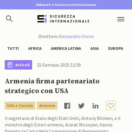
Abbonati a Sicurezza Internazionale
Direttore
Alessandro Orsini
TUTTI
AFRICA
AMERICA LATINA
ASIA
EUROPA
15 Gennaio 2025 12:39
Articoli
Armenia firma partenariato
strategico con USA
USA e Canada
Armenia
Il segretario di Stato degli Stati Uniti, Antony Blinken, e il
ministro degli Esteri armeno, Ararat Mirzoyan, hanno
firmato la Carta della Commissione di Partenariato