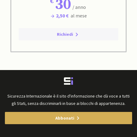
30
/ anno
2,50 €
al mese
Richiedi
Sicurezza Internazionale è il sito d'informazione che dà voce a tutti
gli Stati, senza discriminarli in base ai blocchi di appartenenza.
Abbonati