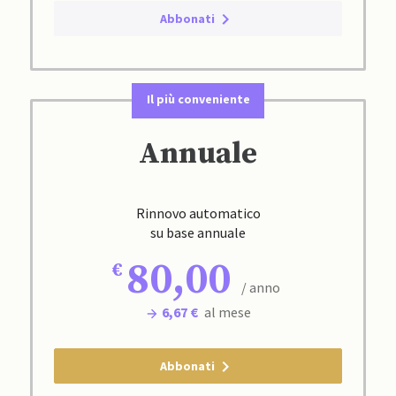
Abbonati
Il più conveniente
Annuale
Rinnovo automatico
su base annuale
80,00
/ anno
6,67 €
al mese
Abbonati