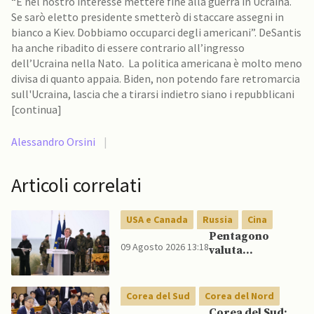
“È nel nostro interesse mettere fine alla guerra in Ucraina.
Se sarò eletto presidente smetterò di staccare assegni in
bianco a Kiev. Dobbiamo occuparci degli americani”. DeSantis
ha anche ribadito di essere contrario all’ingresso
dell’Ucraina nella Nato. La politica americana è molto meno
divisa di quanto appaia. Biden, non potendo fare retromarcia
sull'Ucraina, lascia che a tirarsi indietro siano i repubblicani
[continua]
Alessandro Orsini
|
Articoli correlati
USA e Canada
Russia
Cina
Pentagono
09 Agosto 2026 13:18
valuta
riorientamento
strategico
nucleare per
Corea del Sud
Corea del Nord
scoraggiare
Corea del Sud: