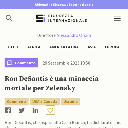
Abbonati a Sicurezza Internazionale
Direttore
Alessandro Orsini
TUTTI
AFRICA
AMERICA LATINA
ASIA
EUROPA
28 Settembre 2023 10:58
Commento
Ron DeSantis è una minaccia
mortale per Zelensky￼
Commenti
USA e Canada
Ucraina
Ron DeSantis, che aspira alla Casa Bianca, ha dichiarato che: