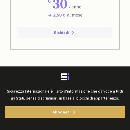
30
/ anno
2,50 €
al mese
Richiedi
Sicurezza Internazionale è il sito d'informazione che dà voce a tutti
gli Stati, senza discriminarli in base ai blocchi di appartenenza.
Abbonati