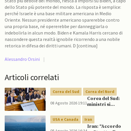
Stato più debole del mondo, riesca a imporsi su Biden, a capo
dello Stato più potente del mondo. La risposta è semplice:
perché Israele è una base militare americana in Medio
Oriente. Nessun presidente americano sparerebbe contro
una propria base, né opererebbe per danneggiarla o
indebolirla in alcun modo. Biden e Kamala Harris cercano di
nascondere questa realtà ignobile ricorrendo a una nobile
retorica in difesa dei diritti umani. D [continua]
Alessandro Orsini
|
Articoli correlati
Corea del Sud
Corea del Nord
Corea del Sud:
08 Agosto 2026 19:11
ministri si
scontrano
pubblicamente
USA e Canada
Iran
su politica con il
Iran: “Accordo
Nord, mentre
08 Agosto 2026 16:34