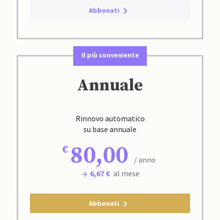
Abbonati
Il più conveniente
Annuale
Rinnovo automatico
su base annuale
80,00
/ anno
6,67 €
al mese
Abbonati