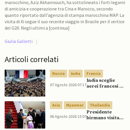
marocchino, Aziz Akhannouch, ha sottolineato i forti legami
di amicizia e cooperazione tra Cina e Marocco, secondo
quanto riportato dall’agenzia di stampa marocchina MAP. La
visita di Xi segue il suo recente viaggio in Brasile per il vertice
del G20. Negli ultimi a [continua]
Giulia Galletti
|
Articoli correlati
Russia
India
Francia
India sceglie
07 Agosto 2026 07:17
aerei francesi e
un caccia di
produzione
nazionale,
Asia
Myanmar
Thailandia
rifiutando
Presidente
offerta di Su-57
06 Agosto 2026 15:07
birmano visita
da parte di Putin
Thailandia per
riavvicinare