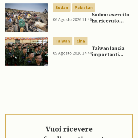
Myanmar ad
Sudan
Pakistan
ASEAN
Sudan: esercito
06 Agosto 2026 11:46
ha ricevuto
veicoli blindati e
droni dal
Pakistan
Taiwan
Cina
Taiwan lancia
05 Agosto 2026 14:44
importanti
esercitazioni
militari per
testare
flessibilità di
comando
Vuoi ricevere