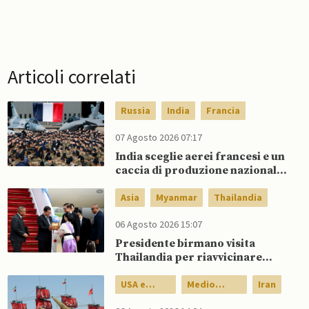
Articoli correlati
Russia
India
Francia
07 Agosto 2026 07:17
India sceglie aerei francesi e un
caccia di produzione nazionale,
rifiutando offerta di Su-57 da
parte di Putin
Asia
Myanmar
Thailandia
06 Agosto 2026 15:07
Presidente birmano visita
Thailandia per riavvicinare
Myanmar ad ASEAN
USA e
Medio
Iran
Canada
Oriente