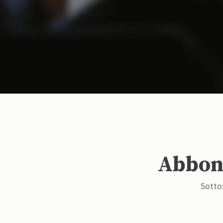
Abbona
Sottos