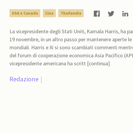
USA e Canada
Cina
Thailandia
La vicepresidente degli Stati Uniti, Kamala Harris, ha pa
19 novembre, in un altro passo per mantenere aperte le
mondiali. Harris e Xi si sono scambiati commenti mentre 
del forum di cooperazione economica Asia Pacifico (APEC) a Bangkok, in T
vicepresidente americana ha scritt [continua]
Redazione
|