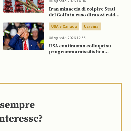
06 Agosto 2026 14:04
Iran minaccia di colpire Stati
del Golfo in caso di nuovi raid
USA
USA e Canada
Ucraina
06 Agosto 2026 12:55
USA continuano colloqui su
programma missilistico
Patriot in Ucraina, nonostante
dubbi di Trump, affermano
fonti
e sempre
interesse?