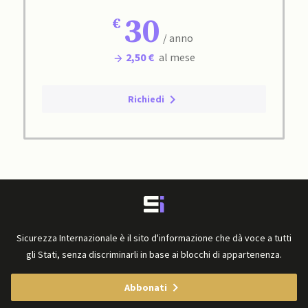
30
/ anno
2,50 €
al mese
Richiedi
Sicurezza Internazionale è il sito d'informazione che dà voce a tutti
gli Stati, senza discriminarli in base ai blocchi di appartenenza.
Abbonati