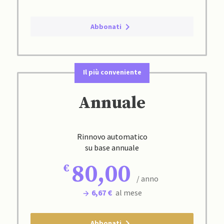
Abbonati
Il più conveniente
Annuale
Rinnovo automatico
su base annuale
80,00
/ anno
6,67 €
al mese
Abbonati