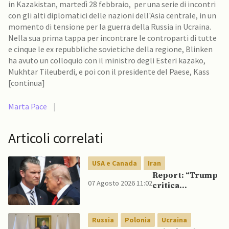
in Kazakistan, martedì 28 febbraio, per una serie di incontri
con gli alti diplomatici delle nazioni dell'Asia centrale, in un
momento di tensione per la guerra della Russia in Ucraina.
Nella sua prima tappa per incontrare le controparti di tutte
e cinque le ex repubbliche sovietiche della regione, Blinken
ha avuto un colloquio con il ministro degli Esteri kazako,
Mukhtar Tileuberdi, e poi con il presidente del Paese, Kass
[continua]
Marta Pace
|
Articoli correlati
USA e Canada
Iran
Report: “Trump
07 Agosto 2026 11:02
critica
Pentagono per
carenza di
munizioni in
Russia
Polonia
Ucraina
guerra con