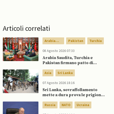
Articoli correlati
Arabia
Pakistan
Turchia
Saudita
08 Agosto 2026 07:33
Arabia Saudita, Turchia e
Pakistan firmano patto di
difesa reciproca
Asia
Sri Lanka
07 Agosto 2026 18:16
Sri Lanka, sovraffollamento
mette a dura prova le prigioni
portando a nuove rivolte: 3
morti e 23 feriti
Russia
NATO
Ucraina