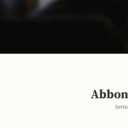
Abbona
Sottos