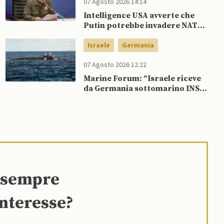
07 Agosto 2026 14:14
Intelligence USA avverte che
Putin potrebbe invadere NATO
mentre è ancora impegnato in
Ucraina
Israele
Germania
07 Agosto 2026 12:22
Marine Forum: “Israele riceve
da Germania sottomarino INS
Drakon dopo 14 anni”
e sempre
interesse?