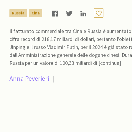
Russia
Cina
Il fatturato commerciale tra Cina e Russia è aumentat
cifra record di 218,17 miliardi di dollari, pertanto l'obiet
Jinping e il russo Vladimir Putin, per il 2024 è già stato raggiunto. È quanto emerge dai 
dall'Amministrazione generale delle dogane cinesi. Duran
Russia per un valore di 100,33 miliardi di [continua]
Anna Peverieri
|