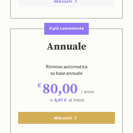
Abbonati
Il più conveniente
Annuale
Rinnovo automatico
su base annuale
80,00
/ anno
6,67 €
al mese
Abbonati