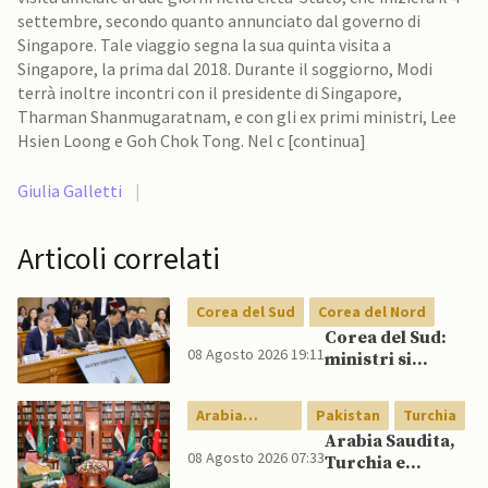
settembre, secondo quanto annunciato dal governo di
Singapore. Tale viaggio segna la sua quinta visita a
Singapore, la prima dal 2018. Durante il soggiorno, Modi
terrà inoltre incontri con il presidente di Singapore,
Tharman Shanmugaratnam, e con gli ex primi ministri, Lee
Hsien Loong e Goh Chok Tong. Nel c [continua]
Giulia Galletti
|
Articoli correlati
Corea del Sud
Corea del Nord
Corea del Sud:
08 Agosto 2026 19:11
ministri si
scontrano
pubblicamente
Arabia
Pakistan
Turchia
su politica con il
Saudita
Arabia Saudita,
Nord, mentre
08 Agosto 2026 07:33
Turchia e
Lee spinge per
Pakistan firmano