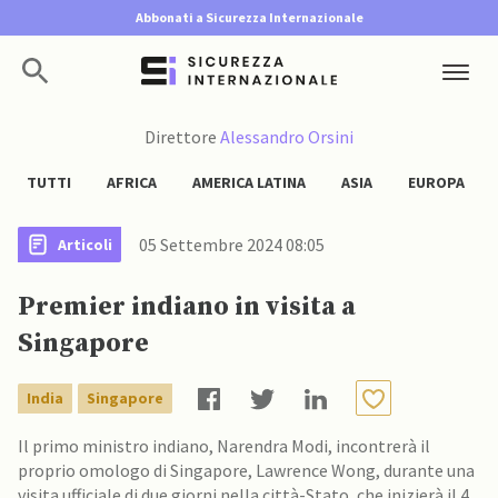
Abbonati a Sicurezza Internazionale
Direttore
Alessandro Orsini
TUTTI
AFRICA
AMERICA LATINA
ASIA
EUROPA
05 Settembre 2024 08:05
Articoli
Premier indiano in visita a
Singapore
India
Singapore
Il primo ministro indiano, Narendra Modi, incontrerà il
proprio omologo di Singapore, Lawrence Wong, durante una
visita ufficiale di due giorni nella città-Stato, che inizierà il 4