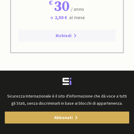
30
/ anno
2,50 €
al mese
Richiedi
Sicurezza Internazionale è il sito d'informazione che dà voce a tutti
gli Stati, senza discriminarli in base ai blocchi di appartenenza.
Abbonati