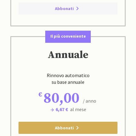
Abbonati
Il più conveniente
Annuale
Rinnovo automatico
su base annuale
80,00
/ anno
6,67 €
al mese
Abbonati