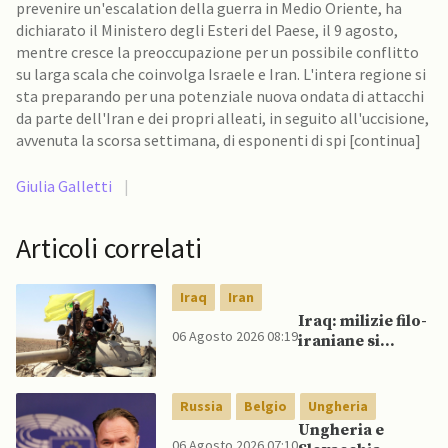
prevenire un'escalation della guerra in Medio Oriente, ha
dichiarato il Ministero degli Esteri del Paese, il 9 agosto,
mentre cresce la preoccupazione per un possibile conflitto
su larga scala che coinvolga Israele e Iran. L'intera regione si
sta preparando per una potenziale nuova ondata di attacchi
da parte dell'Iran e dei propri alleati, in seguito all'uccisione,
avvenuta la scorsa settimana, di esponenti di spi [continua]
Giulia Galletti
|
Articoli correlati
Iraq
Iran
Iraq: milizie filo-
06 Agosto 2026 08:19
iraniane si
oppongono al
disarmo mentre
si avvicina
Russia
Belgio
Ungheria
scadenza di fine
Ungheria e
settembre
06 Agosto 2026 07:10