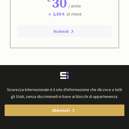
30
/ anno
2,50 €
al mese
Richiedi
Sicurezza Internazionale è il sito d'informazione che dà voce a tutti
gli Stati, senza discriminarli in base ai blocchi di appartenenza.
Abbonati