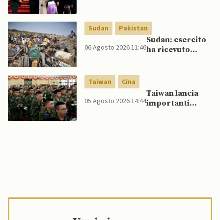
da parte di Putin
Thailandia per
riavvicinare
Myanmar ad
Sudan
Pakistan
ASEAN
Sudan: esercito
06 Agosto 2026 11:46
ha ricevuto
veicoli blindati e
droni dal
Pakistan
Taiwan
Cina
Taiwan lancia
05 Agosto 2026 14:44
importanti
esercitazioni
militari per
testare
flessibilità di
comando