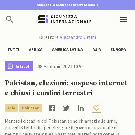
Abbonati a Sicurezza Internazionale
Direttore
Alessandro Orsini
TUTTI
AFRICA
AMERICA LATINA
ASIA
EUROPA
08 Febbraio 2024 10:55
Articoli
Pakistan, elezioni: sospeso internet
e chiusi i confini terrestri
Asia
Pakistan
Mentre i cittadini del Pakistan sono chiamati alle urne,
giovedì 8 febbraio, per eleggere il governo nazionale e i
membri dell’Assemblea Nazionale, altresì nota come la