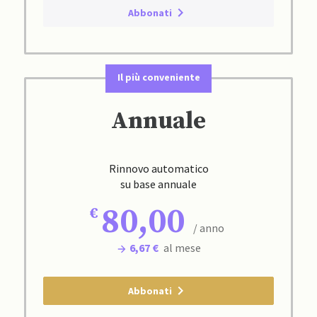
Abbonati
Il più conveniente
Annuale
Rinnovo automatico
su base annuale
80,00
/ anno
6,67 €
al mese
Abbonati