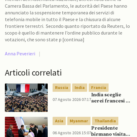
Camera Bassa del Parlamento, le autorità del Paese hanno
annunciato la sospensione temporanea dei servizi di
telefonia mobile in tutto il Paese e la chiusura di alcune
frontiere terrestri. Secondo quanto riportato da Reuters, lo
scopo è quello di mantenere l’ordine pubblico durante le
votazioni, che sono state p [continua]
Anna Peverieri
|
Articoli correlati
Russia
India
Francia
India sceglie
07 Agosto 2026 07:17
aerei francesi e
un caccia di
produzione
nazionale,
Asia
Myanmar
Thailandia
rifiutando
Presidente
offerta di Su-57
06 Agosto 2026 15:07
birmano visita