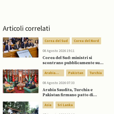
Articoli correlati
Corea del Sud
Corea del Nord
08 Agosto 2026 19:11
Corea del Sud: ministri si
scontrano pubblicamente su
politica con il Nord, mentre Lee
spinge per dialogo
Arabia
Pakistan
Turchia
Saudita
08 Agosto 2026 07:33
Arabia Saudita, Turchia e
Pakistan firmano patto di
difesa reciproca
Asia
Sri Lanka