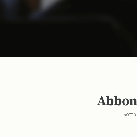
Abbona
Sottos