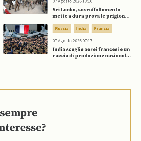
07 Agosto 2026 18:16
Sri Lanka, sovraffollamento
mette a dura prova le prigioni
portando a nuove rivolte: 3
morti e 23 feriti
Russia
India
Francia
07 Agosto 2026 07:17
India sceglie aerei francesi e un
caccia di produzione nazionale,
rifiutando offerta di Su-57 da
parte di Putin
e sempre
interesse?