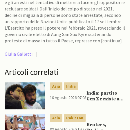
e gli arresti nel tentativo di mettere a tacere gli oppositori e
reclutare soldati. Dall'inizio del colpo di stato nel 2021,
decine di migliaia di persone sono state arrestate, secondo
un rapporto delle Nazioni Unite pubblicato il 17 settembre.
L'Esercito ha preso il potere nel febbraio 2021, rovesciando il
governo civile eletto di Aung San Suu Kyi e scatenando
proteste di massa in tutto il Paese, represse con [continua]
Giulia Galletti
|
Articoli correlati
Asia
India
India: partito
10 Agosto 2026 07:05
Gen Z resiste a
richiamo
elettorale,
mentre Modi
Asia
Pakistan
cambia strategia
Reuters,
comunicativa
09 Agosto 2026 19:27