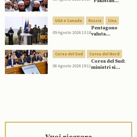
“Pakistan
per conquistare
applica politica
giovani
di ‘tolleranza
zero’ verso
USA e Canada
Russia
Cina
gruppi islamisti:
Pentagono
casi di blasfemia
09 Agosto 2026 13:18
valuta
crollano”
riorientamento
strategico
nucleare per
Corea del Sud
Corea del Nord
scoraggiare
Corea del Sud:
Cina e Russia
08 Agosto 2026 19:11
ministri si
senza innescare
scontrano
escalation
pubblicamente
globale
su politica con il
Nord, mentre
Lee spinge per
dialogo