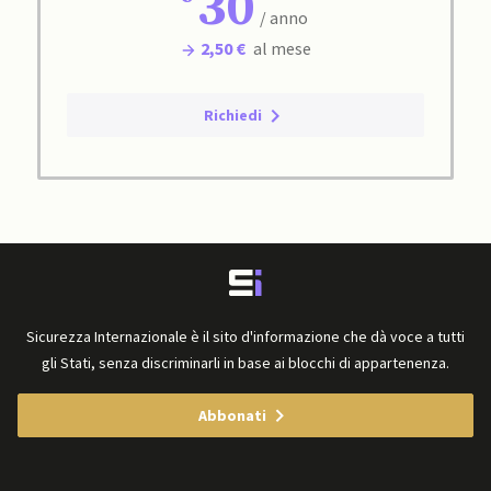
30
/ anno
2,50 €
al mese
Richiedi
Sicurezza Internazionale è il sito d'informazione che dà voce a tutti
gli Stati, senza discriminarli in base ai blocchi di appartenenza.
Abbonati