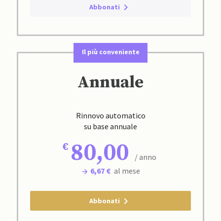
Abbonati
Il più conveniente
Annuale
Rinnovo automatico
su base annuale
80,00
/ anno
6,67 €
al mese
Abbonati