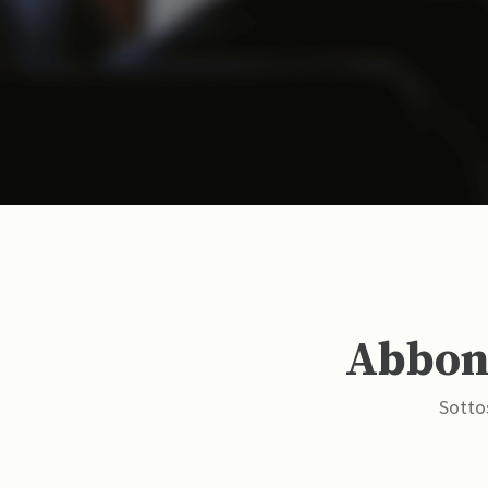
Abbona
Sottos