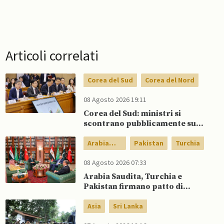
Articoli correlati
Corea del Sud
Corea del Nord
08 Agosto 2026 19:11
Corea del Sud: ministri si
scontrano pubblicamente su
politica con il Nord, mentre Lee
spinge per dialogo
Arabia
Pakistan
Turchia
Saudita
08 Agosto 2026 07:33
Arabia Saudita, Turchia e
Pakistan firmano patto di
difesa reciproca
Asia
Sri Lanka