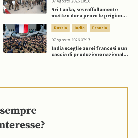
07 Agosto 2026 18:16
Sri Lanka, sovraffollamento
mette a dura prova le prigioni
portando a nuove rivolte: 3
morti e 23 feriti
Russia
India
Francia
07 Agosto 2026 07:17
India sceglie aerei francesi e un
caccia di produzione nazionale,
rifiutando offerta di Su-57 da
parte di Putin
e sempre
interesse?