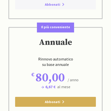
Abbonati
Il più conveniente
Annuale
Rinnovo automatico
su base annuale
80,00
/ anno
6,67 €
al mese
Abbonati