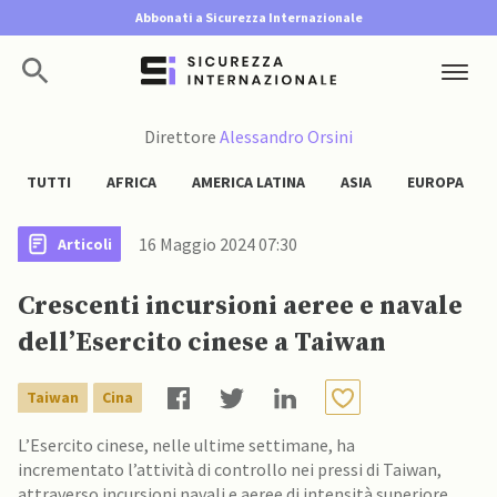
Abbonati a Sicurezza Internazionale
Direttore
Alessandro Orsini
TUTTI
AFRICA
AMERICA LATINA
ASIA
EUROPA
16 Maggio 2024 07:30
Articoli
Crescenti incursioni aeree e navale
dell’Esercito cinese a Taiwan
Taiwan
Cina
L’Esercito cinese, nelle ultime settimane, ha
incrementato l’attività di controllo nei pressi di Taiwan,
attraverso incursioni navali e aeree di intensità superiore