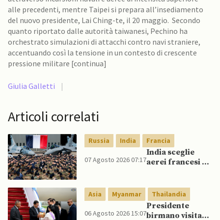
alle precedenti, mentre Taipei si prepara all’insediamento
del nuovo presidente, Lai Ching-te, il 20 maggio. Secondo
quanto riportato dalle autorità taiwanesi, Pechino ha
orchestrato simulazioni di attacchi contro navi straniere,
accentuando così la tensione in un contesto di crescente
pressione militare [continua]
Giulia Galletti
|
Articoli correlati
Russia
India
Francia
India sceglie
07 Agosto 2026 07:17
aerei francesi e
un caccia di
produzione
nazionale,
Asia
Myanmar
Thailandia
rifiutando
Presidente
offerta di Su-57
06 Agosto 2026 15:07
birmano visita