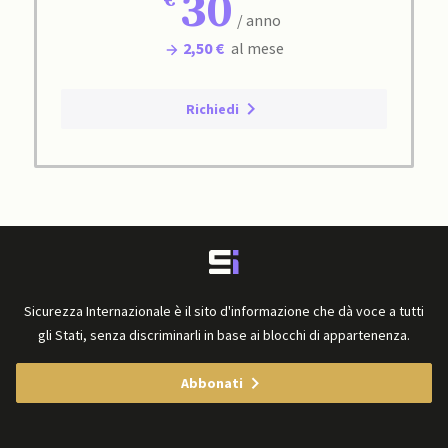
30
/ anno
2,50 €
al mese
Richiedi
Sicurezza Internazionale è il sito d'informazione che dà voce a tutti
gli Stati, senza discriminarli in base ai blocchi di appartenenza.
Abbonati