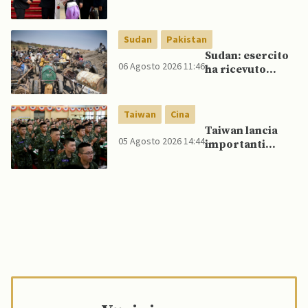
da parte di Putin
Thailandia per
riavvicinare
Myanmar ad
Sudan
Pakistan
ASEAN
Sudan: esercito
06 Agosto 2026 11:46
ha ricevuto
veicoli blindati e
droni dal
Pakistan
Taiwan
Cina
Taiwan lancia
05 Agosto 2026 14:44
importanti
esercitazioni
militari per
testare
flessibilità di
comando