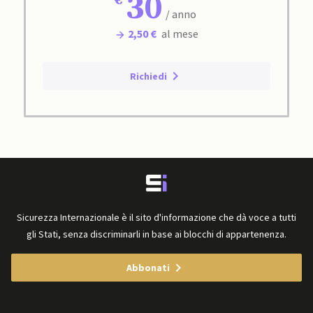
30
/ anno
2,50 €
al mese
Richiedi
Sicurezza Internazionale è il sito d'informazione che dà voce a tutti
gli Stati, senza discriminarli in base ai blocchi di appartenenza.
Abbonati