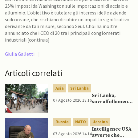
25% imposti da Washington sulle importazioni di acciaio e
alluminio. L’obiettivo è tutelare gli interessi delle aziende
sudcoreane, che rischiano di subire un impatto significativo
derivante da tali misure, secondo Seul. Choi ha inoltre
annunciato che i CEO di 20 tra i principali conglomerati
industriali [continua]
Giulia Galletti
|
Articoli correlati
Asia
Sri Lanka
Sri Lanka,
07 Agosto 2026 18:16
sovraffollamento
mette a dura
prova le prigioni
portando a
Russia
NATO
Ucraina
nuove rivolte: 3
Intelligence USA
morti e 23 feriti
07 Agosto 2026 14:14
avverte che