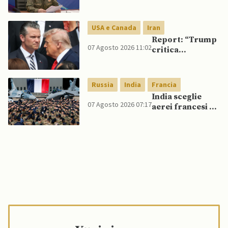
Putin potrebbe
invadere NATO
mentre è ancora
USA e Canada
Iran
impegnato in
Report: “Trump
Ucraina
07 Agosto 2026 11:02
critica
Pentagono per
carenza di
munizioni in
Russia
India
Francia
guerra con
India sceglie
l’Iran”
07 Agosto 2026 07:17
aerei francesi e
un caccia di
produzione
nazionale,
rifiutando
offerta di Su-57
da parte di Putin