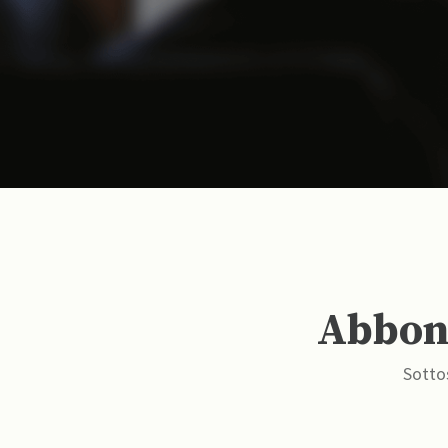
Abbona
Sottos