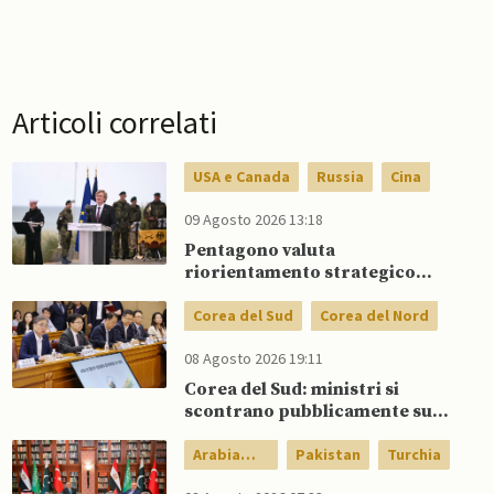
Articoli correlati
USA e Canada
Russia
Cina
09 Agosto 2026 13:18
Pentagono valuta
riorientamento strategico
nucleare per scoraggiare Cina
e Russia senza innescare
Corea del Sud
Corea del Nord
escalation globale
08 Agosto 2026 19:11
Corea del Sud: ministri si
scontrano pubblicamente su
politica con il Nord, mentre Lee
spinge per dialogo
Arabia
Pakistan
Turchia
Saudita