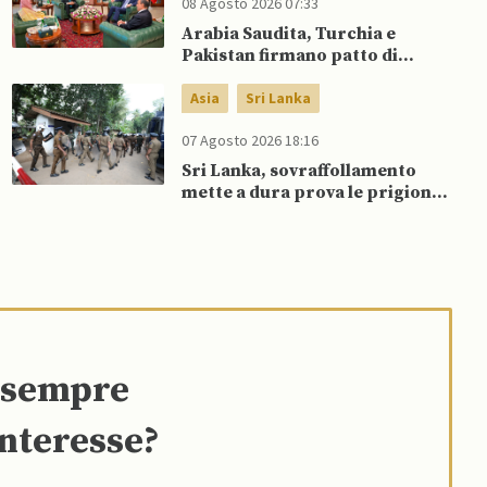
08 Agosto 2026 07:33
Arabia Saudita, Turchia e
Pakistan firmano patto di
difesa reciproca
Asia
Sri Lanka
07 Agosto 2026 18:16
Sri Lanka, sovraffollamento
mette a dura prova le prigioni
portando a nuove rivolte: 3
morti e 23 feriti
e sempre
interesse?