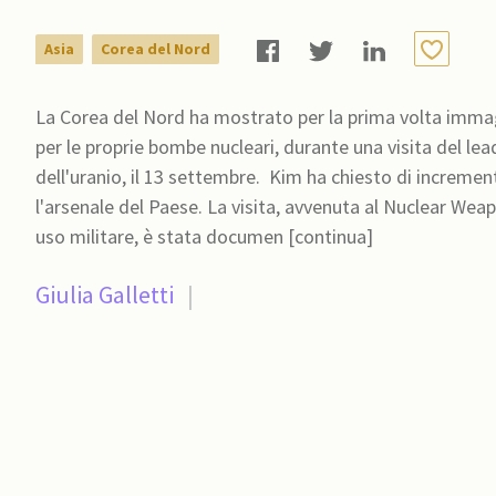
Asia
Corea del Nord
La Corea del Nord ha mostrato per la prima volta immagi
per le proprie bombe nucleari, durante una visita del le
dell'uranio, il 13 settembre. Kim ha chiesto di incrementare la produzione di materiale nucleare per potenziare
l'arsenale del Paese. La visita, avvenuta al Nuclear Weap
uso militare, è stata documen [continua]
Giulia Galletti
|