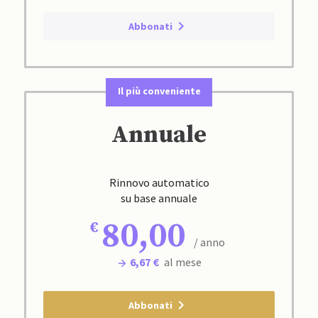
Abbonati
Il più conveniente
Annuale
Rinnovo automatico
su base annuale
80,00
/ anno
6,67 €
al mese
Abbonati