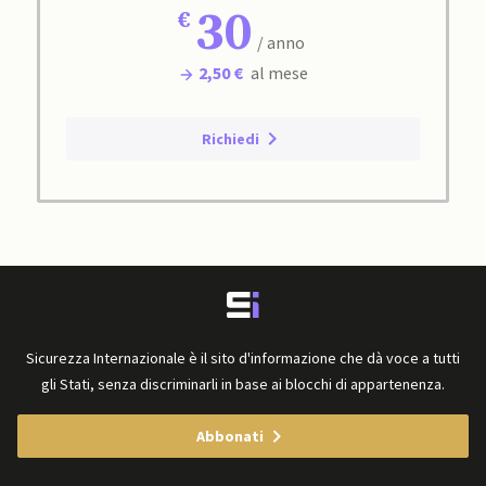
30
/ anno
2,50 €
al mese
Richiedi
Sicurezza Internazionale è il sito d'informazione che dà voce a tutti
gli Stati, senza discriminarli in base ai blocchi di appartenenza.
Abbonati