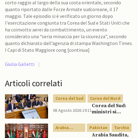
corto raggio al largo della sua costa orientale, secondo
quanto riportato dalle Forze Armate sudcoreane, il 17
maggio. Tale episodio si è verificato un giorno dopo
l'esercitazione congiunta tra Corea del Sud e Stati Uniti che
ha coinvolto aerei da combattimento, un evento
considerato una “seria minaccia per la sicurezza”, secondo
quanto dichiarato dall’agenzia di stampa Washington Times.
I Capi di Stato Maggiore cong [continua]
Giulia Galletti
|
Articoli correlati
Corea del Sud
Corea del Nord
Corea del Sud:
08 Agosto 2026 19:11
ministri si
scontrano
pubblicamente
Arabia
Pakistan
Turchia
su politica con il
Saudita
Arabia Saudita,
Nord, mentre