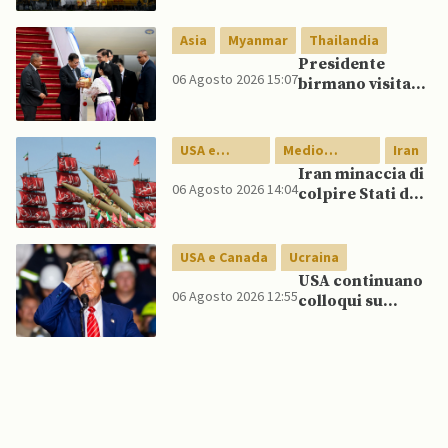
Lipsia, ministro
Interno:
Asia
Myanmar
Thailandia
“Potrebbe
Presidente
esserci dietro un
06 Agosto 2026 15:07
birmano visita
attore statale”
Thailandia per
riavvicinare
Myanmar ad
USA e
Medio
Iran
ASEAN
Canada
Oriente
Iran minaccia di
06 Agosto 2026 14:04
colpire Stati del
Golfo in caso di
nuovi raid USA
USA e Canada
Ucraina
USA continuano
06 Agosto 2026 12:55
colloqui su
programma
missilistico
Patriot in
Ucraina,
nonostante
dubbi di Trump,
affermano fonti