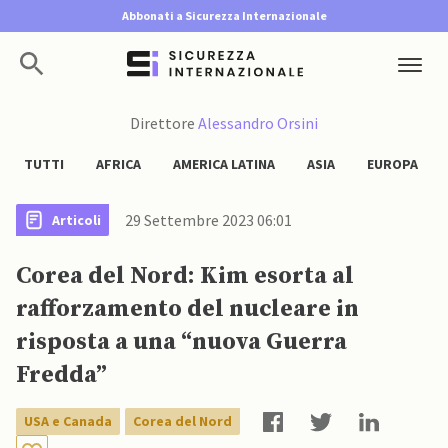
Abbonati a Sicurezza Internazionale
Direttore
Alessandro Orsini
TUTTI
AFRICA
AMERICA LATINA
ASIA
EUROPA
29 Settembre 2023 06:01
Articoli
Corea del Nord: Kim esorta al
rafforzamento del nucleare in
risposta a una “nuova Guerra
Fredda”
USA e Canada
Corea del Nord