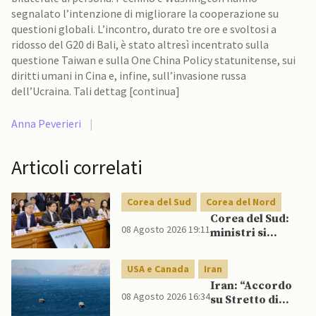
segnalato l’intenzione di migliorare la cooperazione su
questioni globali. L’incontro, durato tre ore e svoltosi a
ridosso del G20 di Bali, è stato altresì incentrato sulla
questione Taiwan e sulla One China Policy statunitense, sui
diritti umani in Cina e, infine, sull’invasione russa
dell’Ucraina. Tali dettag [continua]
Anna Peverieri
|
Articoli correlati
Corea del Sud
Corea del Nord
Corea del Sud:
08 Agosto 2026 19:11
ministri si
scontrano
pubblicamente
USA e Canada
Iran
su politica con il
Iran: “Accordo
Nord, mentre
08 Agosto 2026 16:34
su Stretto di
Lee spinge per
Hormuz vicino,