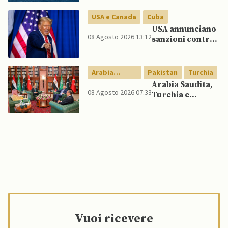
dialogo
ma non aprirà il
USA e Canada
Cuba
canale”
USA annunciano
08 Agosto 2026 13:12
sanzioni contro
aziende cubane
Arabia
Pakistan
Turchia
Saudita
Arabia Saudita,
08 Agosto 2026 07:33
Turchia e
Pakistan firmano
patto di difesa
reciproca
Vuoi ricevere