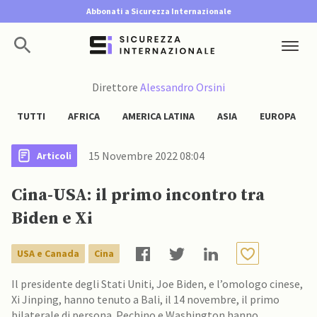
Abbonati a Sicurezza Internazionale
Direttore
Alessandro Orsini
TUTTI
AFRICA
AMERICA LATINA
ASIA
EUROPA
15 Novembre 2022 08:04
Articoli
Cina-USA: il primo incontro tra
Biden e Xi
USA e Canada
Cina
Il presidente degli Stati Uniti, Joe Biden, e l’omologo cinese,
Xi Jinping, hanno tenuto a Bali, il 14 novembre, il primo
bilaterale di persona. Pechino e Washington hanno