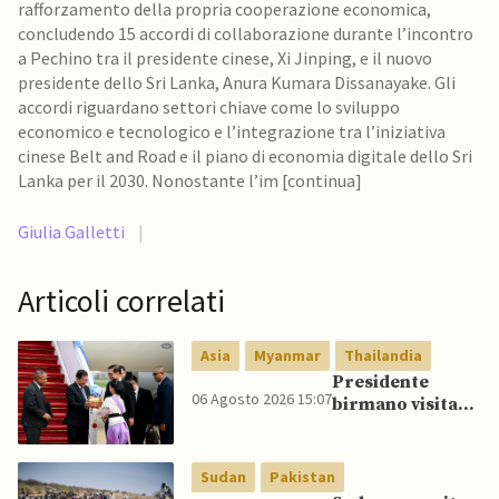
rafforzamento della propria cooperazione economica,
concludendo 15 accordi di collaborazione durante l’incontro
a Pechino tra il presidente cinese, Xi Jinping, e il nuovo
presidente dello Sri Lanka, Anura Kumara Dissanayake. Gli
accordi riguardano settori chiave come lo sviluppo
economico e tecnologico e l’integrazione tra l’iniziativa
cinese Belt and Road e il piano di economia digitale dello Sri
Lanka per il 2030. Nonostante l’im [continua]
Giulia Galletti
|
Articoli correlati
Asia
Myanmar
Thailandia
Presidente
06 Agosto 2026 15:07
birmano visita
Thailandia per
riavvicinare
Myanmar ad
Sudan
Pakistan
ASEAN