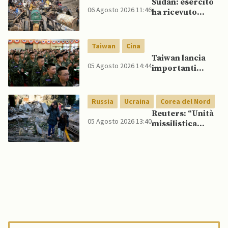
Sudan: esercito
06 Agosto 2026 11:46
ha ricevuto
veicoli blindati e
droni dal
Pakistan
Taiwan
Cina
Taiwan lancia
05 Agosto 2026 14:44
importanti
esercitazioni
militari per
testare
Russia
Ucraina
Corea del Nord
flessibilità di
Reuters: “Unità
comando
05 Agosto 2026 13:40
missilistica
nordcoreana si
sposta in Russia,
120 missili
balistici
potrebbero
presto colpire
l’Ucraina”