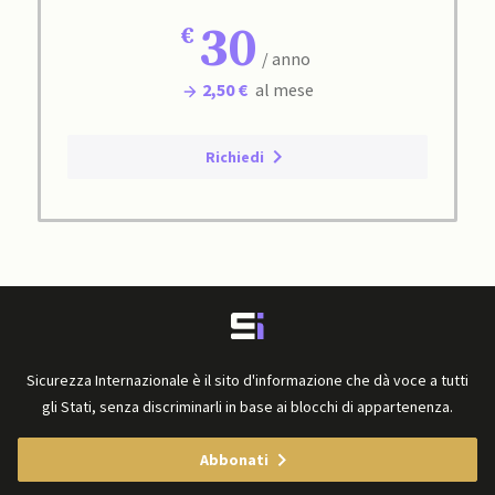
30
/ anno
2,50 €
al mese
Richiedi
Sicurezza Internazionale è il sito d'informazione che dà voce a tutti
gli Stati, senza discriminarli in base ai blocchi di appartenenza.
Abbonati