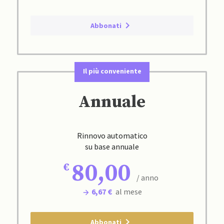
Abbonati
Il più conveniente
Annuale
Rinnovo automatico
su base annuale
80,00
/ anno
6,67 €
al mese
Abbonati