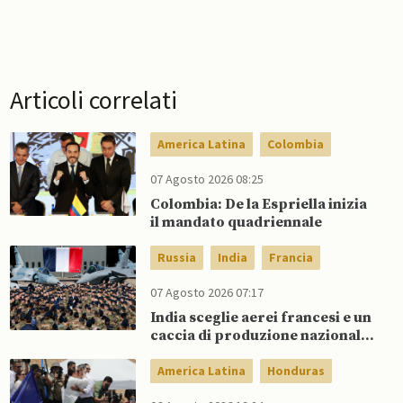
Articoli correlati
America Latina
Colombia
07 Agosto 2026 08:25
Colombia: De la Espriella inizia
il mandato quadriennale
Russia
India
Francia
07 Agosto 2026 07:17
India sceglie aerei francesi e un
caccia di produzione nazionale,
rifiutando offerta di Su-57 da
parte di Putin
America Latina
Honduras