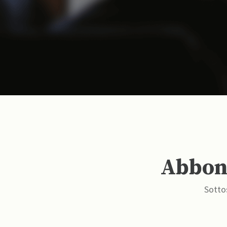
Abbona
Sottos