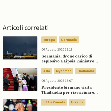
Articoli correlati
Europa
Germania
06 Agosto 2026 18:18
Germania, drone carico di
esplosivo a Lipsia, ministro
Interno: “Potrebbe esserci
dietro un attore statale”
Asia
Myanmar
Thailandia
06 Agosto 2026 15:07
Presidente birmano visita
Thailandia per riavvicinare
Myanmar ad ASEAN
USA e Canada
Ucraina