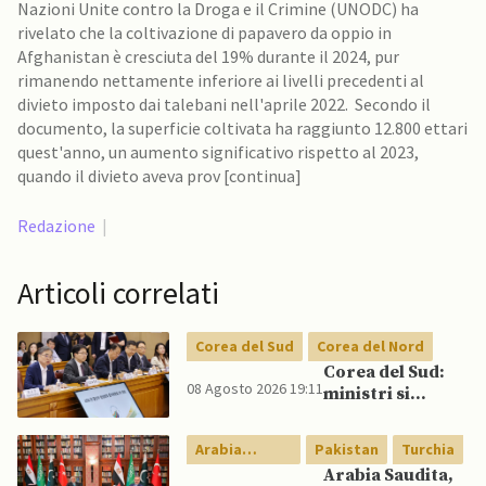
Nazioni Unite contro la Droga e il Crimine (UNODC) ha
rivelato che la coltivazione di papavero da oppio in
Afghanistan è cresciuta del 19% durante il 2024, pur
rimanendo nettamente inferiore ai livelli precedenti al
divieto imposto dai talebani nell'aprile 2022. Secondo il
documento, la superficie coltivata ha raggiunto 12.800 ettari
quest'anno, un aumento significativo rispetto al 2023,
quando il divieto aveva prov [continua]
Redazione
|
Articoli correlati
Corea del Sud
Corea del Nord
Corea del Sud:
08 Agosto 2026 19:11
ministri si
scontrano
pubblicamente
Arabia
Pakistan
Turchia
su politica con il
Saudita
Arabia Saudita,
Nord, mentre