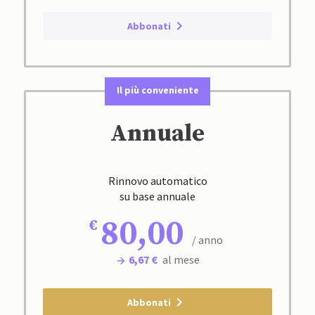
Abbonati
Il più conveniente
Annuale
Rinnovo automatico
su base annuale
80,00
/ anno
6,67 €
al mese
Abbonati