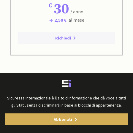
30
/ anno
2,50 €
al mese
Richiedi
Sicurezza Internazionale è il sito d'informazione che dà voce a tutti
gli Stati, senza discriminarli in base ai blocchi di appartenenza.
Abbonati