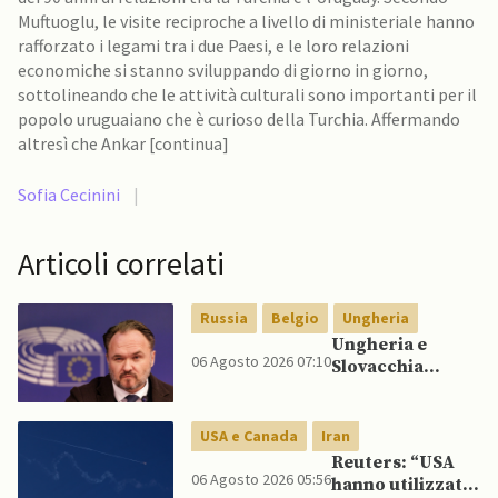
Muftuoglu, le visite reciproche a livello di ministeriale hanno
rafforzato i legami tra i due Paesi, e le loro relazioni
economiche si stanno sviluppando di giorno in giorno,
sottolineando che le attività culturali sono importanti per il
popolo uruguaiano che è curioso della Turchia. Affermando
altresì che Ankar [continua]
Sofia Cecinini
|
Articoli correlati
Russia
Belgio
Ungheria
Ungheria e
06 Agosto 2026 07:10
Slovacchia
cercano di
recidere legami
con petrolio
USA e Canada
Iran
russo, mentre
Reuters: “USA
Belgio aumenta
06 Agosto 2026 05:56
hanno utilizzato