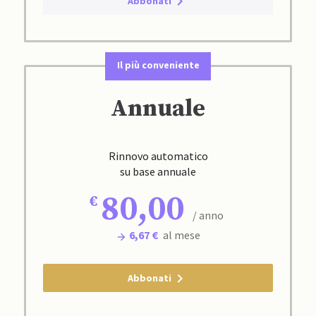
Abbonati
Il più conveniente
Annuale
Rinnovo automatico
su base annuale
80,00
/ anno
6,67 €
al mese
Abbonati