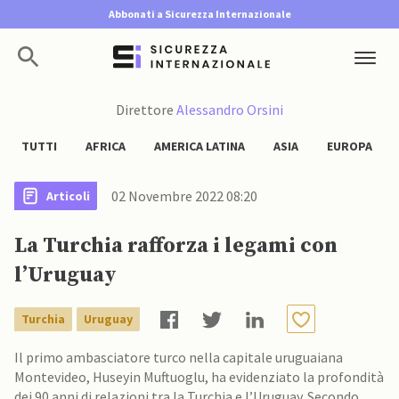
Abbonati a Sicurezza Internazionale
Direttore
Alessandro Orsini
TUTTI
AFRICA
AMERICA LATINA
ASIA
EUROPA
02 Novembre 2022 08:20
Articoli
La Turchia rafforza i legami con
l’Uruguay
Turchia
Uruguay
Il primo ambasciatore turco nella capitale uruguaiana
Montevideo, Huseyin Muftuoglu, ha evidenziato la profondità
dei 90 anni di relazioni tra la Turchia e l’Uruguay. Secondo