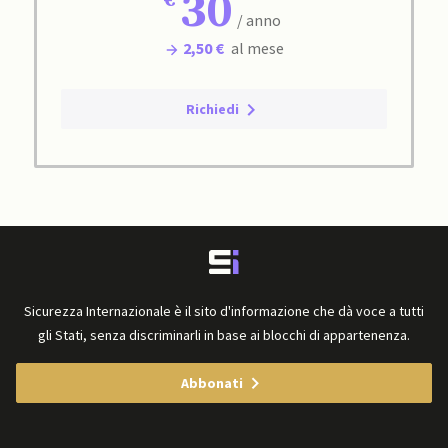
30
/ anno
2,50 €
al mese
Richiedi
Sicurezza Internazionale è il sito d'informazione che dà voce a tutti
gli Stati, senza discriminarli in base ai blocchi di appartenenza.
Abbonati