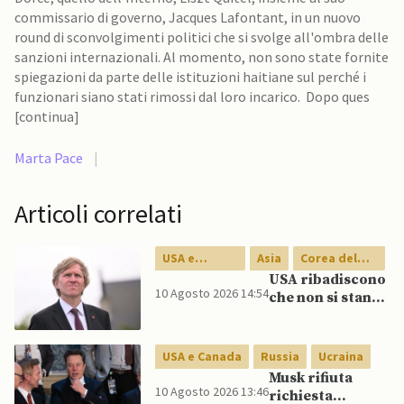
commissario di governo, Jacques Lafontant, in un nuovo
round di sconvolgimenti politici che si svolge all'ombra delle
sanzioni internazionali. Al momento, non sono state fornite
spiegazioni da parte delle istituzioni haitiane sul perché i
funzionari siano stati rimossi dal loro incarico. Dopo ques
[continua]
Marta Pace
|
Articoli correlati
USA e
Asia
Corea del
Canada
Sud
USA ribadiscono
10 Agosto 2026 14:54
che non si stanno
ritirando
dall’Asia:
organizzate
USA e Canada
Russia
Ucraina
nuove
Musk rifiuta
esercitazioni
10 Agosto 2026 13:46
richiesta