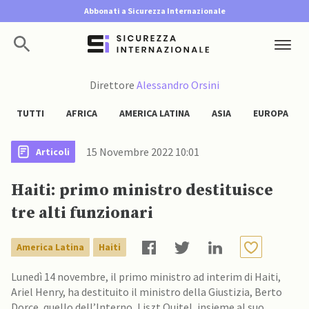
Abbonati a Sicurezza Internazionale
Direttore
Alessandro Orsini
TUTTI
AFRICA
AMERICA LATINA
ASIA
EUROPA
15 Novembre 2022 10:01
Articoli
Haiti: primo ministro destituisce
tre alti funzionari
America Latina
Haiti
Lunedì 14 novembre, il primo ministro ad interim di Haiti,
Ariel Henry, ha destituito il ministro della Giustizia, Berto
Dorce, quello dell’Interno, Liszt Quitel, insieme al suo