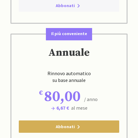
Abbonati
Il più conveniente
Annuale
Rinnovo automatico
su base annuale
80,00
/ anno
6,67 €
al mese
Abbonati